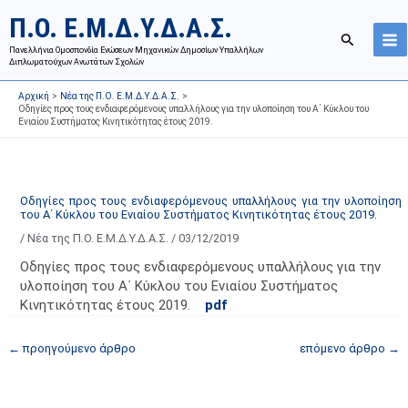
Μετάβαση
Ι
Κ
Π.Ο. Ε.Μ.Δ.Υ.Δ.Α.Σ.
στο
σ
α
Αναζήτησ
περιεχόμενο
Πανελλήνια Ομοσπονδία Ενώσεων Μηχανικών Δημοσίων Υπαλλήλων
τ
τ
Διπλωματούχων Ανωτάτων Σχολών
ο
η
Αρχική
Νέα της Π.Ο. Ε.Μ.Δ.Υ.Δ.Α.Σ.
ρ
γ
Οδηγίες προς τους ενδιαφερόμενους υπαλλήλους για την υλοποίηση του Α΄ Κύκλου του
Ενιαίου Συστήματος Κινητικότητας έτους 2019.
ι
ο
κ
ρ
ό
ί
α
ε
Οδηγίες προς τους ενδιαφερόμενους υπαλλήλους για την υλοποίηση
του Α΄ Κύκλου του Ενιαίου Συστήματος Κινητικότητας έτους 2019.
ν
ς
/
Νέα της Π.Ο. Ε.Μ.Δ.Υ.Δ.Α.Σ.
/
03/12/2019
α
ά
ρ
ρ
Οδηγίες προς τους ενδιαφερόμενους υπαλλήλους για την
τ
θ
υλοποίηση του Α΄ Κύκλου του Ενιαίου Συστήματος
Κινητικότητας έτους 2019.
pdf
ή
ρ
σ
ω
←
προηγούμενο άρθρο
επόμενο άρθρο
→
ε
ν
ω
ι
ν
σ