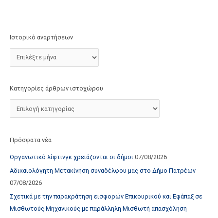
τ
ο
χ
Ιστορικό αναρτήσεων
ώ
ρ
ο
υ
Κατηγορίες άρθρων ιστοχώρου
Πρόσφατα νέα
Οργανωτικό λίφτινγκ χρειάζονται οι δήμοι
07/08/2026
Αδικαιολόγητη Μετακίνηση συναδέλφου μας στο Δήμο Πατρέων
07/08/2026
Σχετικά με την παρακράτηση εισφορών Επικουρικού και Εφάπαξ σε
Μισθωτούς Μηχανικούς με παράλληλη Μισθωτή απασχόληση