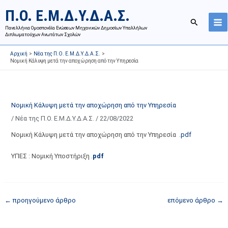
Μετάβαση
Ι
Κ
Π.Ο. Ε.Μ.Δ.Υ.Δ.Α.Σ.
στο
σ
α
Αναζήτησ
περιεχόμενο
Πανελλήνια Ομοσπονδία Ενώσεων Μηχανικών Δημοσίων Υπαλλήλων
τ
τ
Διπλωματούχων Ανωτάτων Σχολών
ο
η
Αρχική
Νέα της Π.Ο. Ε.Μ.Δ.Υ.Δ.Α.Σ.
ρ
γ
Νομική Κάλυψη μετά την αποχώρηση από την Υπηρεσία
ι
ο
κ
ρ
ό
ί
Νομική Κάλυψη μετά την αποχώρηση από την Υπηρεσία
α
ε
/
Νέα της Π.Ο. Ε.Μ.Δ.Υ.Δ.Α.Σ.
/
22/08/2022
ν
ς
α
ά
Νομική Κάλυψη μετά την αποχώρηση από την Υπηρεσία .
pdf
ρ
ρ
ΥΠΕΣ : Νομική Υποστήριξη .
pdf
τ
θ
ή
ρ
σ
ω
ε
ν
←
προηγούμενο άρθρο
επόμενο άρθρο
→
ω
ι
ν
σ