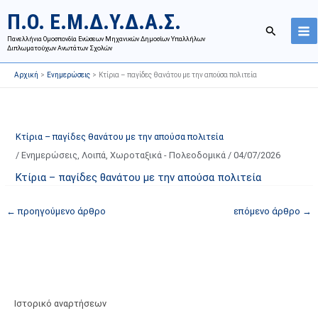
Μετάβαση
Ι
Κ
Π.Ο. Ε.Μ.Δ.Υ.Δ.Α.Σ.
στο
σ
α
Αναζήτησ
περιεχόμενο
Πανελλήνια Ομοσπονδία Ενώσεων Μηχανικών Δημοσίων Υπαλλήλων
τ
τ
Διπλωματούχων Ανωτάτων Σχολών
ο
η
Αρχική
Ενημερώσεις
Κτίρια – παγίδες θανάτου με την απούσα πολιτεία
ρ
γ
ι
ο
κ
ρ
ό
ί
Κτίρια – παγίδες θανάτου με την απούσα πολιτεία
α
ε
/
Ενημερώσεις
,
Λοιπά
,
Χωροταξικά - Πολεοδομικά
/
04/07/2026
ν
ς
Κτίρια – παγίδες θανάτου με την απούσα πολιτεία
α
ά
ρ
ρ
←
προηγούμενο άρθρο
επόμενο άρθρο
→
τ
θ
ή
ρ
σ
ω
ε
ν
ω
ι
Ιστορικό αναρτήσεων
ν
σ