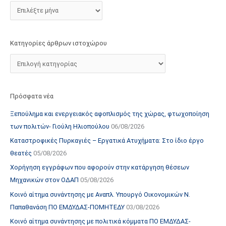
τ
ο
χ
Κατηγορίες άρθρων ιστοχώρου
ώ
ρ
ο
υ
Πρόσφατα νέα
Ξεπούλημα και ενεργειακός αφοπλισμός της χώρας, φτωχοποίηση
των πολιτών- Γιούλη Ηλιοπούλου
06/08/2026
Καταστροφικές Πυρκαγιές – Εργατικά Ατυχήματα: Στο ίδιο έργο
θεατές
05/08/2026
Χορήγηση εγγράφων που αφορούν στην κατάργηση θέσεων
Μηχανικών στον ΟΔΑΠ
05/08/2026
Κοινό αίτημα συνάντησης με Αναπλ. Υπουργό Οικονομικών Ν.
Παπαθανάση ΠΟ ΕΜΔΥΔΑΣ-ΠΟΜΗΤΕΔΥ
03/08/2026
Κοινό αίτημα συνάντησης με πολιτικά κόμματα ΠΟ ΕΜΔΥΔΑΣ-