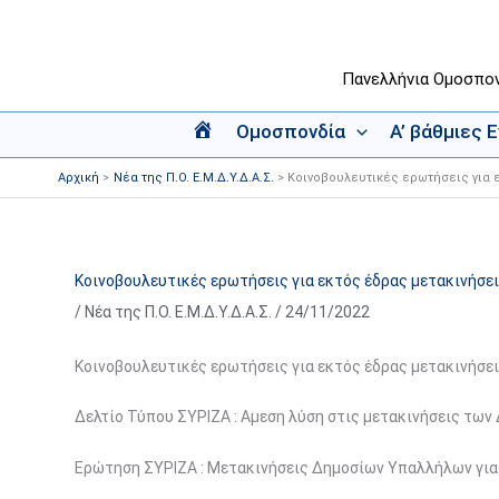
Μετάβαση
στο
περιεχόμενο
Πανελλήνια Ομοσπο
Ομοσπονδία
Α’ βάθμιες 
Α
ρ
Αρχική
Νέα της Π.Ο. Ε.Μ.Δ.Υ.Δ.Α.Σ.
Κοινοβουλευτικές ερωτήσεις για ε
χ
ι
κ
ή
Κοινοβουλευτικές ερωτήσεις για εκτός έδρας μετακινήσει
/
Νέα της Π.Ο. Ε.Μ.Δ.Υ.Δ.Α.Σ.
/
24/11/2022
Κοινοβουλευτικές ερωτήσεις για εκτός έδρας μετακινήσεις
Δελτίο Τύπου ΣΥΡΙΖΑ : Αμεση λύση στις μετακινήσεις των
Ερώτηση ΣΥΡΙΖΑ : Μετακινήσεις Δημοσίων Υπαλλήλων για