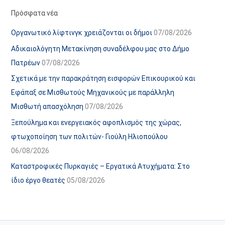
α
ε
Πρόσφατα νέα
ν
ς
Οργανωτικό λίφτινγκ χρειάζονται οι δήμοι
07/08/2026
α
ά
Αδικαιολόγητη Μετακίνηση συναδέλφου μας στο Δήμο
ρ
ρ
Πατρέων
07/08/2026
τ
θ
Σχετικά με την παρακράτηση εισφορών Επικουρικού και
ή
ρ
Εφάπαξ σε Μισθωτούς Μηχανικούς με παράλληλη
σ
ω
Μισθωτή απασχόληση
07/08/2026
ε
ν
Ξεπούλημα και ενεργειακός αφοπλισμός της χώρας,
ω
ι
φτωχοποίηση των πολιτών- Γιούλη Ηλιοπούλου
ν
σ
06/08/2026
τ
ο
Καταστροφικές Πυρκαγιές – Εργατικά Ατυχήματα: Στο
χ
ίδιο έργο θεατές
05/08/2026
ώ
ρ
ο