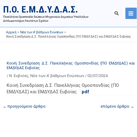
Μετάβαση
Ι
Κ
Π.Ο. Ε.Μ.Δ.Υ.Δ.Α.Σ.
στο
σ
α
Αναζήτησ
περιεχόμενο
Πανελλήνια Ομοσπονδία Ενώσεων Μηχανικών Δημοσίων Υπαλλήλων
τ
τ
Διπλωματούχων Ανωτάτων Σχολών
ο
η
Αρχική
Νέα των Α' βάθμιων Ενώσεων
ρ
γ
Κοινή Συνεδρίαση Δ.Σ. Πανελλήνιας Ομοσπονδίας (ΠΟ ΕΜΔΥΔΑΣ) και ΕΜΔΥΔΑΣ Ευβοίας
ι
ο
κ
ρ
ό
ί
Κοινή Συνεδρίαση Δ.Σ. Πανελλήνιας Ομοσπονδίας (ΠΟ ΕΜΔΥΔΑΣ) και
α
ε
ΕΜΔΥΔΑΣ Ευβοίας
ν
ς
/
Ν. Ευβοίας
,
Νέα των Α' βάθμιων Ενώσεων
/
02/07/2024
α
ά
Κοινή Συνεδρίαση Δ.Σ. Πανελλήνιας Ομοσπονδίας (ΠΟ
ρ
ρ
ΕΜΔΥΔΑΣ) και ΕΜΔΥΔΑΣ Ευβοίας
pdf
τ
θ
ή
ρ
←
προηγούμενο άρθρο
επόμενο άρθρο
→
σ
ω
ε
ν
ω
ι
ν
σ