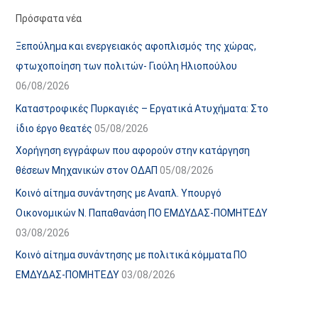
α
ε
Πρόσφατα νέα
ν
ς
Ξεπούλημα και ενεργειακός αφοπλισμός της χώρας,
α
ά
φτωχοποίηση των πολιτών- Γιούλη Ηλιοπούλου
ρ
ρ
06/08/2026
τ
θ
Καταστροφικές Πυρκαγιές – Εργατικά Ατυχήματα: Στο
ή
ρ
ίδιο έργο θεατές
05/08/2026
σ
ω
Χορήγηση εγγράφων που αφορούν στην κατάργηση
ε
ν
θέσεων Μηχανικών στον ΟΔΑΠ
05/08/2026
ω
ι
Κοινό αίτημα συνάντησης με Αναπλ. Υπουργό
ν
σ
Οικονομικών Ν. Παπαθανάση ΠΟ ΕΜΔΥΔΑΣ-ΠΟΜΗΤΕΔΥ
τ
03/08/2026
ο
χ
Κοινό αίτημα συνάντησης με πολιτικά κόμματα ΠΟ
ώ
ΕΜΔΥΔΑΣ-ΠΟΜΗΤΕΔΥ
03/08/2026
ρ
ο