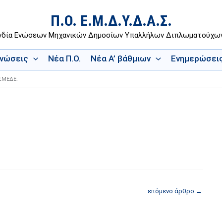
Π.Ο. Ε.Μ.Δ.Υ.Δ.Α.Σ.
νδία Ενώσεων Μηχανικών Δημοσίων Υπαλλήλων Διπλωματούχ
Ενώσεις
Νέα Π.Ο.
Νέα Α’ βάθμιων
Ενημερώσει
ΣΜΕΔΕ.
επόμενο άρθρο
→