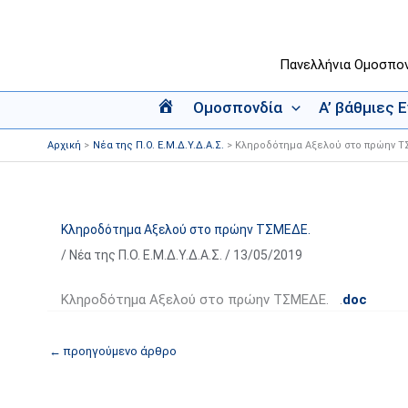
Μετάβαση
στο
περιεχόμενο
Πανελλήνια Ομοσπο
Ομοσπονδία
Α’ βάθμιες 
Α
ρ
Αρχική
Νέα της Π.Ο. Ε.Μ.Δ.Υ.Δ.Α.Σ.
Κληροδότημα Αξελού στο πρώην Τ
χ
ι
κ
ή
Κληροδότημα Αξελού στο πρώην ΤΣΜΕΔΕ.
/
Νέα της Π.Ο. Ε.Μ.Δ.Υ.Δ.Α.Σ.
/
13/05/2019
Κληροδότημα Αξελού στο πρώην ΤΣΜΕΔΕ. .
doc
←
προηγούμενο άρθρο