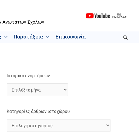
ων Ανωτάτων Σχολών
ς
Παρατάξεις
Επικοινωνία
Αναζήτ
Ιστορικό αναρτήσεων
Ι
Κ
σ
α
τ
τ
ο
η
ρ
γ
Κατηγορίες άρθρων ιστοχώρου
ι
ο
κ
ρ
ό
ί