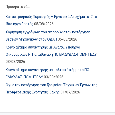
α
ε
Πρόσφατα νέα
ν
ς
Καταστροφικές Πυρκαγιές – Εργατικά Ατυχήματα: Στο
α
ά
ίδιο έργο θεατές
05/08/2026
ρ
ρ
Χορήγηση εγγράφων που αφορούν στην κατάργηση
τ
θ
θέσεων Μηχανικών στον ΟΔΑΠ
05/08/2026
ή
ρ
Κοινό αίτημα συνάντησης με Αναπλ. Υπουργό
σ
ω
Οικονομικών Ν. Παπαθανάση ΠΟ ΕΜΔΥΔΑΣ-ΠΟΜΗΤΕΔΥ
ε
ν
03/08/2026
ω
ι
Κοινό αίτημα συνάντησης με πολιτικά κόμματα ΠΟ
ν
σ
ΕΜΔΥΔΑΣ-ΠΟΜΗΤΕΔΥ
03/08/2026
τ
ο
Όχι στην κατάργηση του Γραφείου Τεχνικών Έργων της
χ
Περιφερειακής Ενότητας Ιθάκης
31/07/2026
ώ
ρ
ο