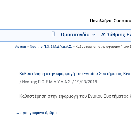
Μετάβαση
στο
περιεχόμενο
Πανελλήνια Ομοσπο
Ομοσπονδία
Α’ βάθμιες 
Α
ρ
Αρχική
Νέα της Π.Ο. Ε.Μ.Δ.Υ.Δ.Α.Σ.
Καθυστέρηση στην εφαρμογή του Ε
χ
ι
κ
ή
Καθυστέρηση στην εφαρμογή του Ενιαίου Συστήματος Κιν
/
Νέα της Π.Ο. Ε.Μ.Δ.Υ.Δ.Α.Σ.
/
19/03/2018
Καθυστέρηση στην εφαρμογή του Ενιαίου Συστήματος
←
προηγούμενο άρθρο