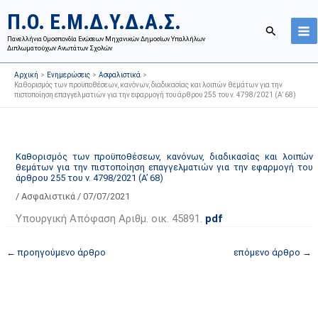
Μετάβαση
Ι
Κ
Π.Ο. Ε.Μ.Δ.Υ.Δ.Α.Σ.
στο
σ
α
Αναζήτησ
περιεχόμενο
Πανελλήνια Ομοσπονδία Ενώσεων Μηχανικών Δημοσίων Υπαλλήλων
τ
τ
Διπλωματούχων Ανωτάτων Σχολών
ο
η
Αρχική
Ενημερώσεις
Ασφαλιστικά
ρ
γ
Καθορισμός των προϋποθέσεων, κανόνων, διαδικασίας και λοιπών θεμάτων για την
πιστοποίηση επαγγελματιών για την εφαρμογή του άρθρου 255 του ν. 4798/2021 (Α’ 68)
ι
ο
κ
ρ
ό
ί
α
ε
Καθορισμός των προϋποθέσεων, κανόνων, διαδικασίας και λοιπών
θεμάτων για την πιστοποίηση επαγγελματιών για την εφαρμογή του
ν
ς
άρθρου 255 του ν. 4798/2021 (Α’ 68)
α
ά
/
Ασφαλιστικά
/
07/07/2021
ρ
ρ
Υπουργική Απόφαση Αριθμ. οικ. 45891.
pdf
τ
θ
ή
ρ
←
προηγούμενο άρθρο
επόμενο άρθρο
→
σ
ω
ε
ν
ω
ι
ν
σ