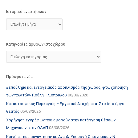
τ
Ιστορικό αναρτήσεων
ο
χ
ώ
ρ
ο
Κατηγορίες άρθρων ιστοχώρου
υ
Πρόσφατα νέα
Ξεπούλημα και ενεργειακός αφοπλισμός της χώρας, φτωχοποίηση
των πολιτών- Γιούλη Ηλιοπούλου
06/08/2026
Καταστροφικές Πυρκαγιές – Εργατικά Ατυχήματα: Στο ίδιο έργο
θεατές
05/08/2026
Χορήγηση εγγράφων που αφορούν στην κατάργηση θέσεων
Μηχανικών στον ΟΔΑΠ
05/08/2026
Κοινό αίτημα συνάντησης με Αναπλ. Υπουργό Οικονομικών Ν.