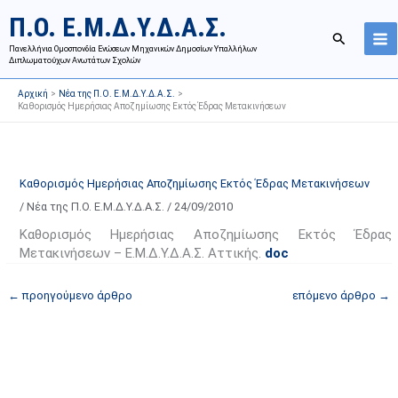
Μετάβαση
Ι
Κ
Π.Ο. Ε.Μ.Δ.Υ.Δ.Α.Σ.
στο
σ
α
Αναζήτησ
περιεχόμενο
Πανελλήνια Ομοσπονδία Ενώσεων Μηχανικών Δημοσίων Υπαλλήλων
τ
τ
Διπλωματούχων Ανωτάτων Σχολών
ο
η
Αρχική
Νέα της Π.Ο. Ε.Μ.Δ.Υ.Δ.Α.Σ.
ρ
γ
Καθορισμός Ημερήσιας Αποζημίωσης Εκτός Έδρας Μετακινήσεων
ι
ο
κ
ρ
ό
ί
Καθορισμός Ημερήσιας Αποζημίωσης Εκτός Έδρας Μετακινήσεων
α
ε
/
Νέα της Π.Ο. Ε.Μ.Δ.Υ.Δ.Α.Σ.
/
24/09/2010
ν
ς
α
ά
Καθορισμός Ημερήσιας Αποζημίωσης Εκτός Έδρας
Μετακινήσεων – Ε.Μ.Δ.Υ.Δ.Α.Σ. Αττικής.
doc
ρ
ρ
τ
θ
←
προηγούμενο άρθρο
επόμενο άρθρο
→
ή
ρ
σ
ω
ε
ν
ω
ι
ν
σ