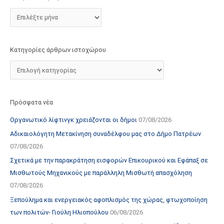
τ
ο
χ
ώ
Κατηγορίες άρθρων ιστοχώρου
ρ
ο
υ
Πρόσφατα νέα
Οργανωτικό λίφτινγκ χρειάζονται οι δήμοι
07/08/2026
Αδικαιολόγητη Μετακίνηση συναδέλφου μας στο Δήμο Πατρέων
07/08/2026
Σχετικά με την παρακράτηση εισφορών Επικουρικού και Εφάπαξ σε
Μισθωτούς Μηχανικούς με παράλληλη Μισθωτή απασχόληση
07/08/2026
Ξεπούλημα και ενεργειακός αφοπλισμός της χώρας, φτωχοποίηση
των πολιτών- Γιούλη Ηλιοπούλου
06/08/2026