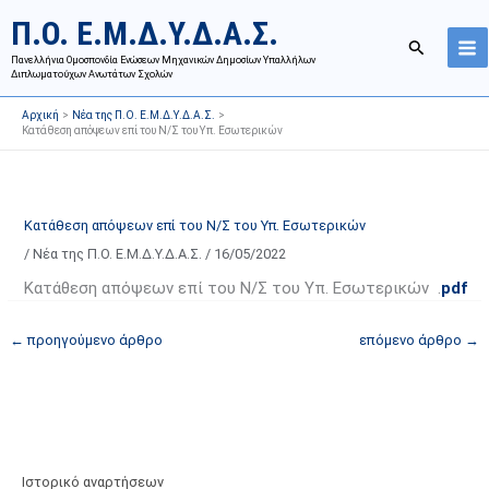
Μετάβαση
Ι
Κ
Π.Ο. Ε.Μ.Δ.Υ.Δ.Α.Σ.
στο
σ
α
Αναζήτησ
περιεχόμενο
Πανελλήνια Ομοσπονδία Ενώσεων Μηχανικών Δημοσίων Υπαλλήλων
τ
τ
Διπλωματούχων Ανωτάτων Σχολών
ο
η
Αρχική
Νέα της Π.Ο. Ε.Μ.Δ.Υ.Δ.Α.Σ.
ρ
γ
Κατάθεση απόψεων επί του Ν/Σ του Υπ. Εσωτερικών
ι
ο
κ
ρ
ό
ί
Κατάθεση απόψεων επί του Ν/Σ του Υπ. Εσωτερικών
α
ε
/
Νέα της Π.Ο. Ε.Μ.Δ.Υ.Δ.Α.Σ.
/
16/05/2022
ν
ς
α
ά
Κατάθεση απόψεων επί του Ν/Σ του Υπ. Εσωτερικών .
pdf
ρ
ρ
←
προηγούμενο άρθρο
επόμενο άρθρο
→
τ
θ
ή
ρ
σ
ω
ε
ν
ω
ι
ν
σ
Ιστορικό αναρτήσεων