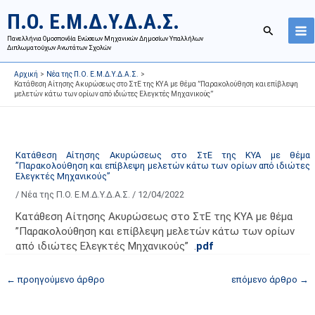
Μετάβαση
Ι
Κ
Π.Ο. Ε.Μ.Δ.Υ.Δ.Α.Σ.
στο
σ
α
Αναζήτησ
περιεχόμενο
Πανελλήνια Ομοσπονδία Ενώσεων Μηχανικών Δημοσίων Υπαλλήλων
τ
τ
Διπλωματούχων Ανωτάτων Σχολών
ο
η
Αρχική
Νέα της Π.Ο. Ε.Μ.Δ.Υ.Δ.Α.Σ.
ρ
γ
Κατάθεση Αίτησης Ακυρώσεως στο ΣτΕ της ΚΥΑ με θέμα ”Παρακολούθηση και επίβλεψη
μελετών κάτω των ορίων από ιδιώτες Ελεγκτές Μηχανικούς”
ι
ο
κ
ρ
ό
ί
α
ε
Κατάθεση Αίτησης Ακυρώσεως στο ΣτΕ της ΚΥΑ με θέμα
”Παρακολούθηση και επίβλεψη μελετών κάτω των ορίων από ιδιώτες
ν
ς
Ελεγκτές Μηχανικούς”
α
ά
/
Νέα της Π.Ο. Ε.Μ.Δ.Υ.Δ.Α.Σ.
/
12/04/2022
ρ
ρ
Κατάθεση Αίτησης Ακυρώσεως στο ΣτΕ της ΚΥΑ με θέμα
τ
θ
”Παρακολούθηση και επίβλεψη μελετών κάτω των ορίων
ή
ρ
από ιδιώτες Ελεγκτές Μηχανικούς” .
pdf
σ
ω
ε
ν
←
προηγούμενο άρθρο
επόμενο άρθρο
→
ω
ι
ν
σ