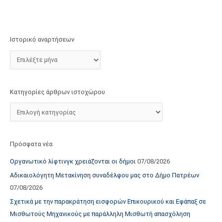
τ
ο
χ
Ιστορικό αναρτήσεων
ώ
ρ
ο
υ
Κατηγορίες άρθρων ιστοχώρου
Πρόσφατα νέα
Οργανωτικό λίφτινγκ χρειάζονται οι δήμοι
07/08/2026
Αδικαιολόγητη Μετακίνηση συναδέλφου μας στο Δήμο Πατρέων
07/08/2026
Σχετικά με την παρακράτηση εισφορών Επικουρικού και Εφάπαξ σε
Μισθωτούς Μηχανικούς με παράλληλη Μισθωτή απασχόληση