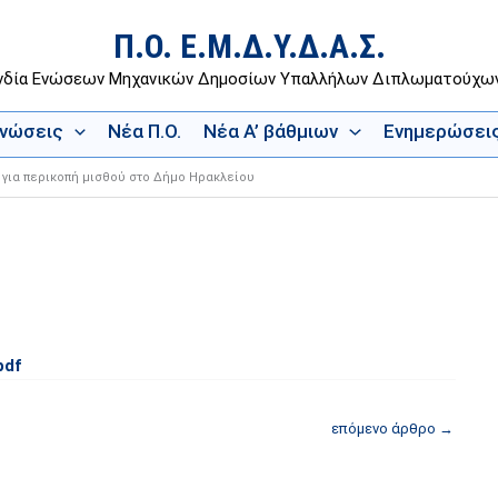
Π.Ο. Ε.Μ.Δ.Υ.Δ.Α.Σ.
νδία Ενώσεων Μηχανικών Δημοσίων Υπαλλήλων Διπλωματούχ
Ενώσεις
Νέα Π.Ο.
Νέα Α’ βάθμιων
Ενημερώσει
 για περικοπή μισθού στο Δήμο Ηρακλείου
pdf
επόμενο άρθρο
→