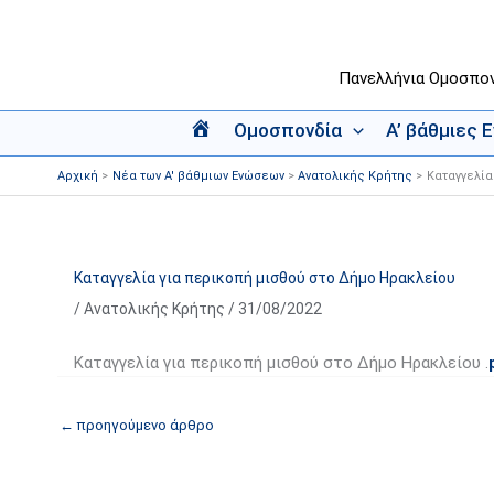
Μετάβαση
στο
περιεχόμενο
Πανελλήνια Ομοσπο
Ομοσπονδία
Α’ βάθμιες 
Α
ρ
Αρχική
Νέα των Α' βάθμιων Ενώσεων
Ανατολικής Κρήτης
Καταγγελία
χ
ι
κ
ή
Καταγγελία για περικοπή μισθού στο Δήμο Ηρακλείου
/
Ανατολικής Κρήτης
/
31/08/2022
Καταγγελία για περικοπή μισθού στο Δήμο Ηρακλείου .
←
προηγούμενο άρθρο