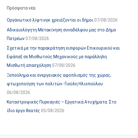
α
ε
Πρόσφατα νέα
ν
ς
Οργανωτικό λίφτινγκ χρειάζονται οι δήμοι
07/08/2026
α
ά
Αδικαιολόγητη Μετακίνηση συναδέλφου μας στο Δήμο
ρ
ρ
Πατρέων
07/08/2026
τ
θ
Σχετικά με την παρακράτηση εισφορών Επικουρικού και
ή
ρ
Εφάπαξ σε Μισθωτούς Μηχανικούς με παράλληλη
σ
ω
Μισθωτή απασχόληση
07/08/2026
ε
ν
Ξεπούλημα και ενεργειακός αφοπλισμός της χώρας,
ω
ι
φτωχοποίηση των πολιτών- Γιούλη Ηλιοπούλου
ν
σ
06/08/2026
τ
ο
Καταστροφικές Πυρκαγιές – Εργατικά Ατυχήματα: Στο
χ
ίδιο έργο θεατές
05/08/2026
ώ
ρ
ο