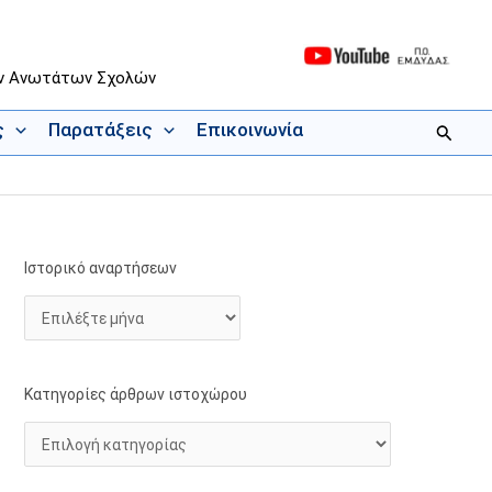
ων Ανωτάτων Σχολών
ς
Παρατάξεις
Επικοινωνία
Αναζήτ
Ιστορικό αναρτήσεων
Ι
Κ
σ
α
τ
τ
ο
η
ρ
γ
Κατηγορίες άρθρων ιστοχώρου
ι
ο
κ
ρ
ό
ί