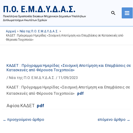
Μετάβαση
Ι
Κ
Π.Ο. Ε.Μ.Δ.Υ.Δ.Α.Σ.
στο
σ
α
Αναζήτησ
περιεχόμενο
Πανελλήνια Ομοσπονδία Ενώσεων Μηχανικών Δημοσίων Υπαλλήλων
τ
τ
Διπλωματούχων Ανωτάτων Σχολών
ο
η
Αρχική
Νέα της Π.Ο. Ε.Μ.Δ.Υ.Δ.Α.Σ.
ρ
γ
ΚΑΔΕΤ : Πρόγραμμα Ημερίδας «Σεισμική Αποτίμηση και Επεμβάσεις σε Κατασκευές από
Φέρουσα Τοιχοποιία»
ι
ο
κ
ρ
ό
ί
α
ε
ΚΑΔΕΤ : Πρόγραμμα Ημερίδας «Σεισμική Αποτίμηση και Επεμβάσεις σε
Κατασκευές από Φέρουσα Τοιχοποιία»
ν
ς
/
Νέα της Π.Ο. Ε.Μ.Δ.Υ.Δ.Α.Σ.
/
11/09/2023
α
ά
ρ
ρ
ΚΑΔΕΤ : Πρόγραμμα Ημερίδας «Σεισμική Αποτίμηση και Επεμβάσεις σε
τ
θ
Κατασκευές από Φέρουσα Τοιχοποιία» .
pdf
ή
ρ
Αφίσα ΚΑΔΕΤ .
pdf
σ
ω
ε
ν
←
προηγούμενο άρθρο
επόμενο άρθρο
→
ω
ι
ν
σ