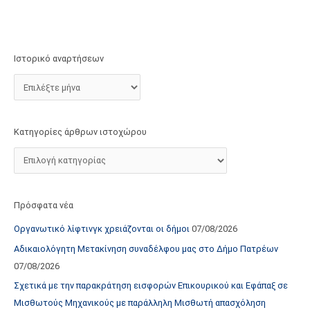
τ
ο
χ
Ιστορικό αναρτήσεων
ώ
ρ
ο
υ
Κατηγορίες άρθρων ιστοχώρου
Πρόσφατα νέα
Οργανωτικό λίφτινγκ χρειάζονται οι δήμοι
07/08/2026
Αδικαιολόγητη Μετακίνηση συναδέλφου μας στο Δήμο Πατρέων
07/08/2026
Σχετικά με την παρακράτηση εισφορών Επικουρικού και Εφάπαξ σε
Μισθωτούς Μηχανικούς με παράλληλη Μισθωτή απασχόληση