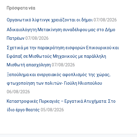
α
ε
Πρόσφατα νέα
ν
ς
Οργανωτικό λίφτινγκ χρειάζονται οι δήμοι
07/08/2026
α
ά
Αδικαιολόγητη Μετακίνηση συναδέλφου μας στο Δήμο
ρ
ρ
Πατρέων
07/08/2026
τ
θ
Σχετικά με την παρακράτηση εισφορών Επικουρικού και
ή
ρ
Εφάπαξ σε Μισθωτούς Μηχανικούς με παράλληλη
σ
ω
Μισθωτή απασχόληση
07/08/2026
ε
ν
Ξεπούλημα και ενεργειακός αφοπλισμός της χώρας,
ω
ι
φτωχοποίηση των πολιτών- Γιούλη Ηλιοπούλου
ν
σ
06/08/2026
τ
ο
Καταστροφικές Πυρκαγιές – Εργατικά Ατυχήματα: Στο
χ
ίδιο έργο θεατές
05/08/2026
ώ
ρ
ο