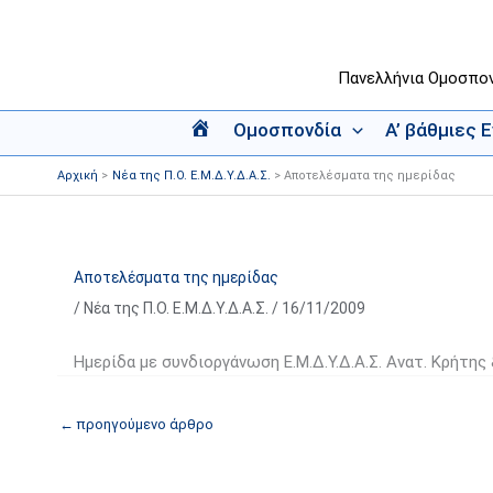
Μετάβαση
στο
περιεχόμενο
Πανελλήνια Ομοσπο
Ομοσπονδία
Α’ βάθμιες 
Α
ρ
Αρχική
Νέα της Π.Ο. Ε.Μ.Δ.Υ.Δ.Α.Σ.
Αποτελέσματα της ημερίδας
χ
ι
κ
ή
Αποτελέσματα της ημερίδας
/
Νέα της Π.Ο. Ε.Μ.Δ.Υ.Δ.Α.Σ.
/
16/11/2009
Ημερίδα με συνδιοργάνωση Ε.Μ.Δ.Υ.Δ.Α.Σ. Ανατ. Κρήτης 
←
προηγούμενο άρθρο