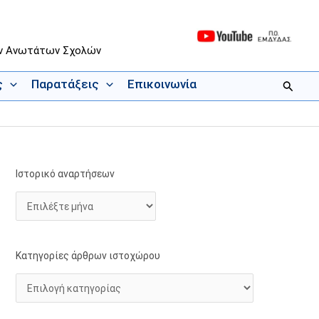
ων Ανωτάτων Σχολών
ς
Παρατάξεις
Επικοινωνία
Αναζήτ
Ιστορικό αναρτήσεων
Ι
Κ
σ
α
τ
τ
ο
η
ρ
γ
Κατηγορίες άρθρων ιστοχώρου
ι
ο
κ
ρ
ό
ί