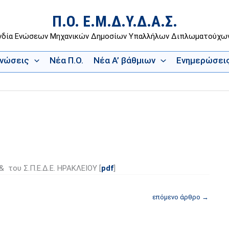
Π.Ο. Ε.Μ.Δ.Υ.Δ.Α.Σ.
νδία Ενώσεων Μηχανικών Δημοσίων Υπαλλήλων Διπλωματούχ
Ενώσεις
Νέα Π.Ο.
Νέα Α’ βάθμιων
Ενημερώσει
& του Σ.Π.Ε.Δ.Ε. ΗΡΑΚΛΕΙΟΥ [
pdf
]
επόμενο άρθρο
→