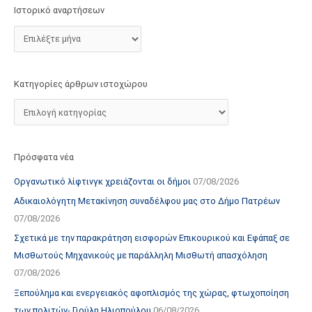
τ
Ιστορικό αναρτήσεων
ο
χ
ώ
ρ
Κατηγορίες άρθρων ιστοχώρου
ο
υ
Πρόσφατα νέα
Οργανωτικό λίφτινγκ χρειάζονται οι δήμοι
07/08/2026
Αδικαιολόγητη Μετακίνηση συναδέλφου μας στο Δήμο Πατρέων
07/08/2026
Σχετικά με την παρακράτηση εισφορών Επικουρικού και Εφάπαξ σε
Μισθωτούς Μηχανικούς με παράλληλη Μισθωτή απασχόληση
07/08/2026
Ξεπούλημα και ενεργειακός αφοπλισμός της χώρας, φτωχοποίηση
των πολιτών- Γιούλη Ηλιοπούλου
06/08/2026