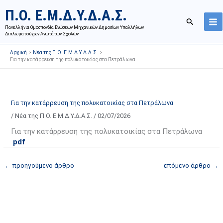
Μετάβαση
Ι
Κ
Π.Ο. Ε.Μ.Δ.Υ.Δ.Α.Σ.
στο
σ
α
Αναζήτησ
περιεχόμενο
Πανελλήνια Ομοσπονδία Ενώσεων Μηχανικών Δημοσίων Υπαλλήλων
τ
τ
Διπλωματούχων Ανωτάτων Σχολών
ο
η
Αρχική
Νέα της Π.Ο. Ε.Μ.Δ.Υ.Δ.Α.Σ.
ρ
γ
Για την κατάρρευση της πολυκατοικίας στα Πετράλωνα
ι
ο
κ
ρ
ό
ί
Για την κατάρρευση της πολυκατοικίας στα Πετράλωνα
α
ε
/
Νέα της Π.Ο. Ε.Μ.Δ.Υ.Δ.Α.Σ.
/
02/07/2026
ν
ς
α
ά
Για την κατάρρευση της πολυκατοικίας στα Πετράλωνα
pdf
ρ
ρ
τ
θ
←
προηγούμενο άρθρο
επόμενο άρθρο
→
ή
ρ
σ
ω
ε
ν
ω
ι
ν
σ