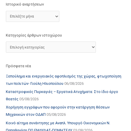
τ
Ιστορικό αναρτήσεων
ο
χ
ώ
ρ
Κατηγορίες άρθρων ιστοχώρου
ο
υ
Πρόσφατα νέα
Ξεπούλημα και ενεργειακός αφοπλισμός της χώρας, φτωχοποίηση
των πολιτών- Γιούλη Ηλιοπούλου
06/08/2026
Καταστροφικές Πυρκαγιές – Εργατικά Ατυχήματα: Στο ίδιο έργο
θεατές
05/08/2026
Χορήγηση εγγράφων που αφορούν στην κατάργηση θέσεων
Μηχανικών στον ΟΔΑΠ
05/08/2026
Κοινό αίτημα συνάντησης με Αναπλ. Υπουργό Οικονομικών Ν.
Παπαθανάση ΠΟ ΕΜΔΥΔΑΣ-ΠΟΜΗΤΕΔΥ
03/08/2026