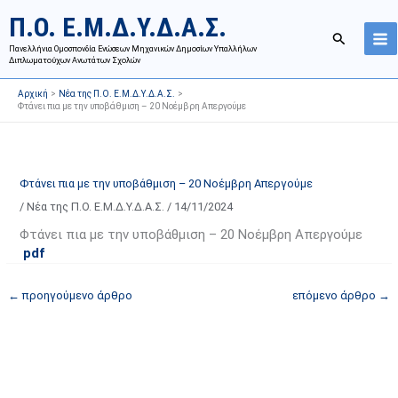
Μετάβαση
Ι
Κ
Π.Ο. Ε.Μ.Δ.Υ.Δ.Α.Σ.
στο
σ
α
Αναζήτησ
περιεχόμενο
Πανελλήνια Ομοσπονδία Ενώσεων Μηχανικών Δημοσίων Υπαλλήλων
τ
τ
Διπλωματούχων Ανωτάτων Σχολών
ο
η
Αρχική
Νέα της Π.Ο. Ε.Μ.Δ.Υ.Δ.Α.Σ.
ρ
γ
Φτάνει πια με την υποβάθμιση – 20 Νοέμβρη Απεργούμε
ι
ο
κ
ρ
ό
ί
Φτάνει πια με την υποβάθμιση – 20 Νοέμβρη Απεργούμε
α
ε
/
Νέα της Π.Ο. Ε.Μ.Δ.Υ.Δ.Α.Σ.
/
14/11/2024
ν
ς
α
ά
Φτάνει πια με την υποβάθμιση – 20 Νοέμβρη Απεργούμε
pdf
ρ
ρ
τ
θ
←
προηγούμενο άρθρο
επόμενο άρθρο
→
ή
ρ
σ
ω
ε
ν
ω
ι
ν
σ