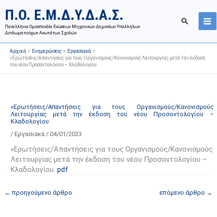
Μετάβαση
Ι
Κ
Π.Ο. Ε.Μ.Δ.Υ.Δ.Α.Σ.
στο
σ
α
Αναζήτησ
περιεχόμενο
Πανελλήνια Ομοσπονδία Ενώσεων Μηχανικών Δημοσίων Υπαλλήλων
τ
τ
Διπλωματούχων Ανωτάτων Σχολών
ο
η
Αρχική
Ενημερώσεις
Εργασιακά
ρ
γ
«Ερωτήσεις/Απαντήσεις για τους Οργανισμούς/Κανονισμούς Λειτουργίας μετά την έκδοση
του νέου Προσοντολογίου – Κλαδολογίου
ι
ο
κ
ρ
ό
ί
α
ε
«Ερωτήσεις/Απαντήσεις για τους Οργανισμούς/Κανονισμούς
Λειτουργίας μετά την έκδοση του νέου Προσοντολογίου –
ν
ς
Κλαδολογίου
α
ά
/
Εργασιακά
/
04/01/2023
ρ
ρ
«Ερωτήσεις/Απαντήσεις για τους Οργανισμούς/Κανονισμούς
τ
θ
Λειτουργίας μετά την έκδοση του νέου Προσοντολογίου –
ή
ρ
Κλαδολογίου.
pdf
σ
ω
ε
ν
←
προηγούμενο άρθρο
επόμενο άρθρο
→
ω
ι
ν
σ