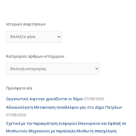
τ
ο
χ
Ιστορικό αναρτήσεων
ώ
ρ
ο
υ
Κατηγορίες άρθρων ιστοχώρου
Πρόσφατα νέα
Οργανωτικό λίφτινγκ χρειάζονται οι δήμοι
07/08/2026
Αδικαιολόγητη Μετακίνηση συναδέλφου μας στο Δήμο Πατρέων
07/08/2026
Σχετικά με την παρακράτηση εισφορών Επικουρικού και Εφάπαξ σε
Μισθωτούς Μηχανικούς με παράλληλη Μισθωτή απασχόληση