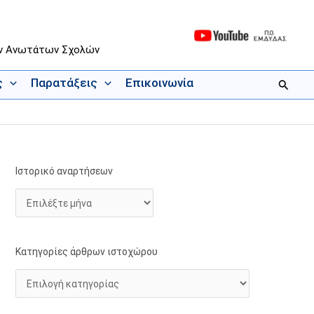
ων Ανωτάτων Σχολών
ς
Παρατάξεις
Επικοινωνία
Αναζήτ
Ιστορικό αναρτήσεων
Ι
Κ
σ
α
τ
τ
ο
η
ρ
γ
Κατηγορίες άρθρων ιστοχώρου
ι
ο
κ
ρ
ό
ί