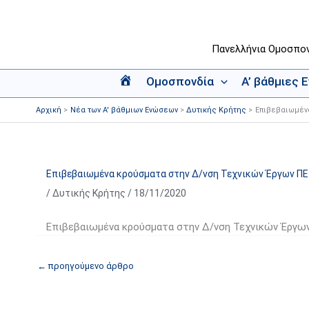
Μετάβαση
στο
περιεχόμενο
Πανελλήνια Ομοσπο
Ομοσπονδία
Α’ βάθμιες 
Α
ρ
Αρχική
Νέα των Α' βάθμιων Ενώσεων
Δυτικής Κρήτης
Επιβεβαιωμένα
χ
ι
κ
ή
Επιβεβαιωμένα κρούσματα στην Δ/νση Τεχνικών Έργων ΠΕ
/
Δυτικής Κρήτης
/
18/11/2020
Επιβεβαιωμένα κρούσματα στην Δ/νση Τεχνικών Έργων
←
προηγούμενο άρθρο