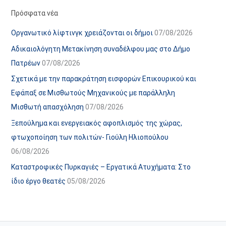
α
ε
Πρόσφατα νέα
ν
ς
Οργανωτικό λίφτινγκ χρειάζονται οι δήμοι
07/08/2026
α
ά
Αδικαιολόγητη Μετακίνηση συναδέλφου μας στο Δήμο
ρ
ρ
Πατρέων
07/08/2026
τ
θ
Σχετικά με την παρακράτηση εισφορών Επικουρικού και
ή
ρ
Εφάπαξ σε Μισθωτούς Μηχανικούς με παράλληλη
σ
ω
Μισθωτή απασχόληση
07/08/2026
ε
ν
Ξεπούλημα και ενεργειακός αφοπλισμός της χώρας,
ω
ι
φτωχοποίηση των πολιτών- Γιούλη Ηλιοπούλου
ν
σ
06/08/2026
τ
ο
Καταστροφικές Πυρκαγιές – Εργατικά Ατυχήματα: Στο
χ
ίδιο έργο θεατές
05/08/2026
ώ
ρ
ο