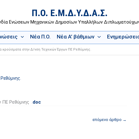
Π.Ο. Ε.Μ.Δ.Υ.Δ.Α.Σ.
νδία Ενώσεων Μηχανικών Δημοσίων Υπαλλήλων Διπλωματούχ
Ενώσεις
Νέα Π.Ο.
Νέα Α’ βάθμιων
Ενημερώσει
 κρούσματα στην Δ/νση Τεχνικών Έργων ΠΕ Ρεθύμνης.
 Ρεθύμνης.
 ΠΕ Ρεθύμνης .
doc
επόμενο άρθρο
→