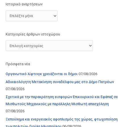
τ
Ιστορικό αναρτήσεων
ο
χ
ώ
ρ
Κατηγορίες άρθρων ιστοχώρου
ο
υ
Πρόσφατα νέα
Οργανωτικό λίφτινγκ χρειάζονται οι δήμοι
07/08/2026
Αδικαιολόγητη Μετακίνηση συναδέλφου μας στο Δήμο Πατρέων
07/08/2026
Σχετικά με την παρακράτηση εισφορών Επικουρικού και Εφάπαξ σε
Μισθωτούς Μηχανικούς με παράλληλη Μισθωτή απασχόληση
07/08/2026
Ξεπούλημα και ενεργειακός αφοπλισμός της χώρας, φτωχοποίηση
των πολιτών- Γιούλη Ηλιοπούλου
06/08/2026