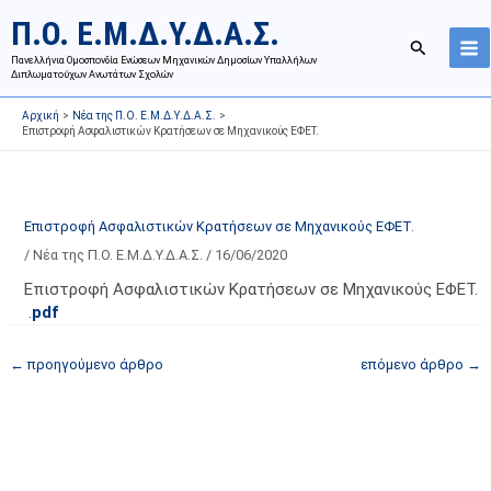
Μετάβαση
Ι
Κ
Π.Ο. Ε.Μ.Δ.Υ.Δ.Α.Σ.
στο
σ
α
Αναζήτησ
περιεχόμενο
Πανελλήνια Ομοσπονδία Ενώσεων Μηχανικών Δημοσίων Υπαλλήλων
τ
τ
Διπλωματούχων Ανωτάτων Σχολών
ο
η
Αρχική
Νέα της Π.Ο. Ε.Μ.Δ.Υ.Δ.Α.Σ.
ρ
γ
Επιστροφή Ασφαλιστικών Κρατήσεων σε Μηχανικούς ΕΦΕΤ.
ι
ο
κ
ρ
ό
ί
Επιστροφή Ασφαλιστικών Κρατήσεων σε Μηχανικούς ΕΦΕΤ.
α
ε
/
Νέα της Π.Ο. Ε.Μ.Δ.Υ.Δ.Α.Σ.
/
16/06/2020
ν
ς
α
ά
Επιστροφή Ασφαλιστικών Κρατήσεων σε Μηχανικούς ΕΦΕΤ.
.
pdf
ρ
ρ
τ
θ
←
προηγούμενο άρθρο
επόμενο άρθρο
→
ή
ρ
σ
ω
ε
ν
ω
ι
ν
σ