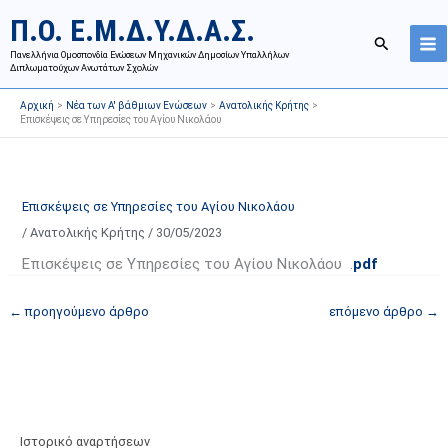
Μετάβαση
Ι
Κ
Π.Ο. Ε.Μ.Δ.Υ.Δ.Α.Σ.
στο
σ
α
Αναζήτησ
περιεχόμενο
Πανελλήνια Ομοσπονδία Ενώσεων Μηχανικών Δημοσίων Υπαλλήλων
τ
τ
Διπλωματούχων Ανωτάτων Σχολών
ο
η
Αρχική
Νέα των Α' βάθμιων Ενώσεων
Ανατολικής Κρήτης
ρ
γ
Επισκέψεις σε Υπηρεσίες του Αγίου Νικολάου
ι
ο
κ
ρ
ό
ί
Επισκέψεις σε Υπηρεσίες του Αγίου Νικολάου
α
ε
/
Ανατολικής Κρήτης
/
30/05/2023
ν
ς
α
ά
Επισκέψεις σε Υπηρεσίες του Αγίου Νικολάου .
pdf
ρ
ρ
←
προηγούμενο άρθρο
επόμενο άρθρο
→
τ
θ
ή
ρ
σ
ω
ε
ν
ω
ι
ν
σ
Ιστορικό αναρτήσεων