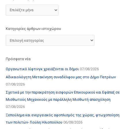
τ
ο
χ
ώ
Κατηγορίες άρθρων ιστοχώρου
ρ
ο
υ
Πρόσφατα νέα
Οργανωτικό λίφτινγκ χρειάζονται οι δήμοι
07/08/2026
Αδικαιολόγητη Μετακίνηση συναδέλφου μας στο Δήμο Πατρέων
07/08/2026
Σχετικά με την παρακράτηση εισφορών Επικουρικού και Εφάπαξ σε
Μισθωτούς Μηχανικούς με παράλληλη Μισθωτή απασχόληση
07/08/2026
Ξεπούλημα και ενεργειακός αφοπλισμός της χώρας, φτωχοποίηση
των πολιτών- Γιούλη Ηλιοπούλου
06/08/2026