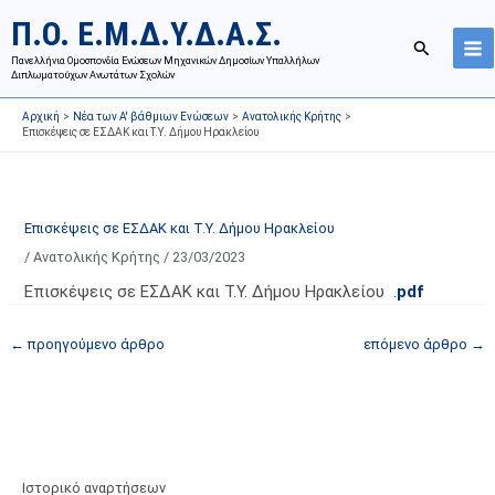
Μετάβαση
Ι
Κ
Π.Ο. Ε.Μ.Δ.Υ.Δ.Α.Σ.
στο
σ
α
Αναζήτησ
περιεχόμενο
Πανελλήνια Ομοσπονδία Ενώσεων Μηχανικών Δημοσίων Υπαλλήλων
τ
τ
Διπλωματούχων Ανωτάτων Σχολών
ο
η
Αρχική
Νέα των Α' βάθμιων Ενώσεων
Ανατολικής Κρήτης
ρ
γ
Επισκέψεις σε ΕΣΔΑΚ και Τ.Υ. Δήμου Ηρακλείου
ι
ο
κ
ρ
ό
ί
Επισκέψεις σε ΕΣΔΑΚ και Τ.Υ. Δήμου Ηρακλείου
α
ε
/
Ανατολικής Κρήτης
/
23/03/2023
ν
ς
α
ά
Επισκέψεις σε ΕΣΔΑΚ και Τ.Υ. Δήμου Ηρακλείου .
pdf
ρ
ρ
←
προηγούμενο άρθρο
επόμενο άρθρο
→
τ
θ
ή
ρ
σ
ω
ε
ν
ω
ι
ν
σ
Ιστορικό αναρτήσεων