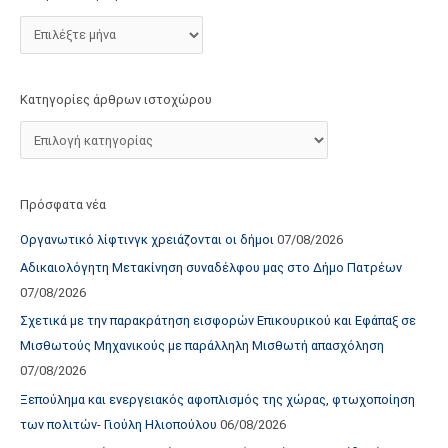
τ
ο
χ
ώ
Κατηγορίες άρθρων ιστοχώρου
ρ
ο
υ
Πρόσφατα νέα
Οργανωτικό λίφτινγκ χρειάζονται οι δήμοι
07/08/2026
Αδικαιολόγητη Μετακίνηση συναδέλφου μας στο Δήμο Πατρέων
07/08/2026
Σχετικά με την παρακράτηση εισφορών Επικουρικού και Εφάπαξ σε
Μισθωτούς Μηχανικούς με παράλληλη Μισθωτή απασχόληση
07/08/2026
Ξεπούλημα και ενεργειακός αφοπλισμός της χώρας, φτωχοποίηση
των πολιτών- Γιούλη Ηλιοπούλου
06/08/2026