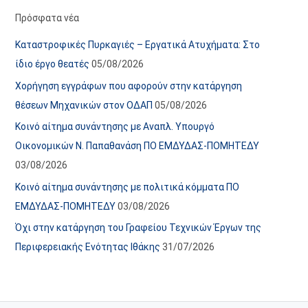
α
ε
Πρόσφατα νέα
ν
ς
Καταστροφικές Πυρκαγιές – Εργατικά Ατυχήματα: Στο
α
ά
ίδιο έργο θεατές
05/08/2026
ρ
ρ
Χορήγηση εγγράφων που αφορούν στην κατάργηση
τ
θ
θέσεων Μηχανικών στον ΟΔΑΠ
05/08/2026
ή
ρ
Κοινό αίτημα συνάντησης με Αναπλ. Υπουργό
σ
ω
Οικονομικών Ν. Παπαθανάση ΠΟ ΕΜΔΥΔΑΣ-ΠΟΜΗΤΕΔΥ
ε
ν
03/08/2026
ω
ι
Κοινό αίτημα συνάντησης με πολιτικά κόμματα ΠΟ
ν
σ
ΕΜΔΥΔΑΣ-ΠΟΜΗΤΕΔΥ
03/08/2026
τ
ο
Όχι στην κατάργηση του Γραφείου Τεχνικών Έργων της
χ
Περιφερειακής Ενότητας Ιθάκης
31/07/2026
ώ
ρ
ο