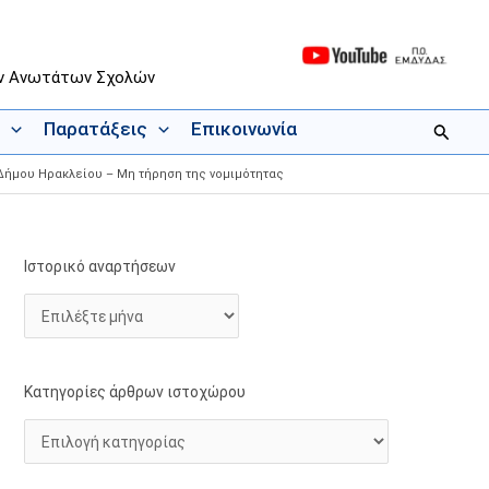
ων Ανωτάτων Σχολών
Παρατάξεις
Επικοινωνία
Αναζήτ
 Δήμου Ηρακλείου – Μη τήρηση της νομιμότητας
Ιστορικό αναρτήσεων
Ι
Κ
σ
α
τ
τ
ο
η
ρ
γ
Κατηγορίες άρθρων ιστοχώρου
ι
ο
κ
ρ
ό
ί