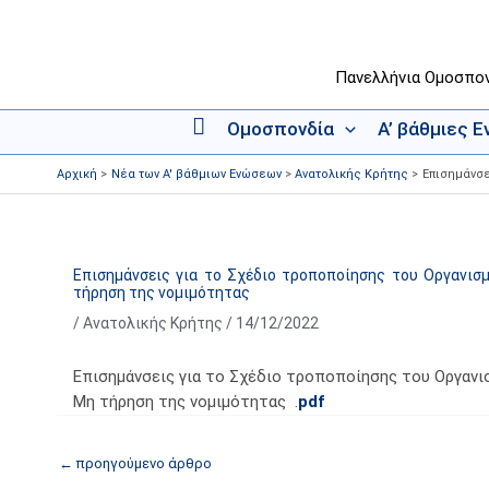
Μετάβαση
στο
περιεχόμενο
Πανελλήνια Ομοσπο
Ομοσπονδία
Α’ βάθμιες 
Α
ρ
Αρχική
Νέα των Α' βάθμιων Ενώσεων
Ανατολικής Κρήτης
Επισημάνσε
χ
ι
κ
ή
Επισημάνσεις για το Σχέδιο τροποποίησης του Οργανισ
τήρηση της νομιμότητας
/
Ανατολικής Κρήτης
/
14/12/2022
Επισημάνσεις για το Σχέδιο τροποποίησης του Οργανι
Μη τήρηση της νομιμότητας .
pdf
←
προηγούμενο άρθρο