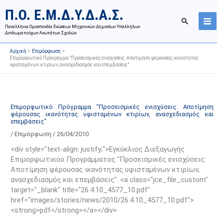
Μετάβαση
Ι
Κ
Π.Ο. Ε.Μ.Δ.Υ.Δ.Α.Σ.
στο
σ
α
Αναζήτησ
περιεχόμενο
Πανελλήνια Ομοσπονδία Ενώσεων Μηχανικών Δημοσίων Υπαλλήλων
τ
τ
Διπλωματούχων Ανωτάτων Σχολών
ο
η
Αρχική
Επιμόρφωση
ρ
γ
Επιμορφωτικό Πρόγραμμα "Προσεισμικές ενισχύσεις: Αποτίμηση φέρουσας ικανότητας
υφισταμένων κτιρίων, ανασχεδιασμός και επεμβάσεις"
ι
ο
κ
ρ
ό
ί
α
ε
Επιμορφωτικό Πρόγραμμα "Προσεισμικές ενισχύσεις: Αποτίμηση
φέρουσας ικανότητας υφισταμένων κτιρίων, ανασχεδιασμός και
ν
ς
επεμβάσεις"
α
ά
/
Επιμόρφωση
/
26/04/2010
ρ
ρ
<div style="text-align: justify;">Εγκύκλιος Διεξαγωγής
τ
θ
Επιμορφωτικού Προγράμματος "Προσεισμικές ενισχύσεις:
ή
ρ
Αποτίμηση φέρουσας ικανότητας υφισταμένων κτιρίων,
σ
ω
ανασχεδιασμός και επεμβάσεις". <a class="jce_file_custom"
ε
ν
target="_blank" title="26.4.10_4577_10.pdf"
ω
ι
href="images/stories/news/2010/26.4.10_4577_10.pdf">
<strong>pdf</strong></a></div>
ν
σ