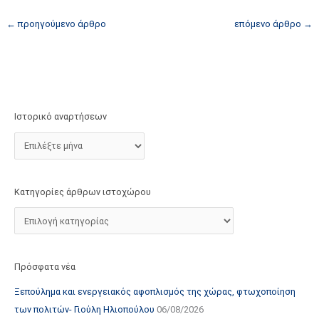
τ
←
προηγούμενο άρθρο
επόμενο άρθρο
→
ο
χ
ώ
ρ
ο
Ιστορικό αναρτήσεων
υ
Κατηγορίες άρθρων ιστοχώρου
Πρόσφατα νέα
Ξεπούλημα και ενεργειακός αφοπλισμός της χώρας, φτωχοποίηση
των πολιτών- Γιούλη Ηλιοπούλου
06/08/2026