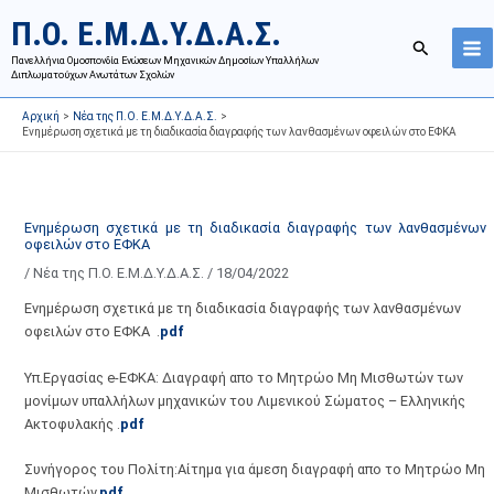
Μετάβαση
Ι
Κ
Π.Ο. Ε.Μ.Δ.Υ.Δ.Α.Σ.
στο
σ
α
Αναζήτησ
περιεχόμενο
Πανελλήνια Ομοσπονδία Ενώσεων Μηχανικών Δημοσίων Υπαλλήλων
τ
τ
Διπλωματούχων Ανωτάτων Σχολών
ο
η
Αρχική
Νέα της Π.Ο. Ε.Μ.Δ.Υ.Δ.Α.Σ.
ρ
γ
Ενημέρωση σχετικά με τη διαδικασία διαγραφής των λανθασμένων οφειλών στο ΕΦΚΑ
ι
ο
κ
ρ
ό
ί
Ενημέρωση σχετικά με τη διαδικασία διαγραφής των λανθασμένων
α
ε
οφειλών στο ΕΦΚΑ
ν
ς
/
Νέα της Π.Ο. Ε.Μ.Δ.Υ.Δ.Α.Σ.
/
18/04/2022
α
ά
Ενημέρωση σχετικά με τη διαδικασία διαγραφής των λανθασμένων
ρ
ρ
οφειλών στο ΕΦΚΑ .
pdf
τ
θ
ή
ρ
Υπ.Εργασίας e-ΕΦΚΑ: Διαγραφή απο το Μητρώο Μη Μισθωτών των
σ
ω
μονίμων υπαλλήλων μηχανικών του Λιμενικού Σώματος – Ελληνικής
Ακτοφυλακής .
pdf
ε
ν
ω
ι
Συνήγορος του Πολίτη:Aίτημα για άμεση διαγραφή απο το Μητρώο Μη
ν
σ
Μισθωτών.
pdf