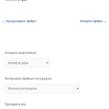
τ
ο
χ
←
προηγούμενο άρθρο
επόμενο άρθρο
→
ώ
ρ
ο
υ
Ιστορικό αναρτήσεων
Κατηγορίες άρθρων ιστοχώρου
Πρόσφατα νέα