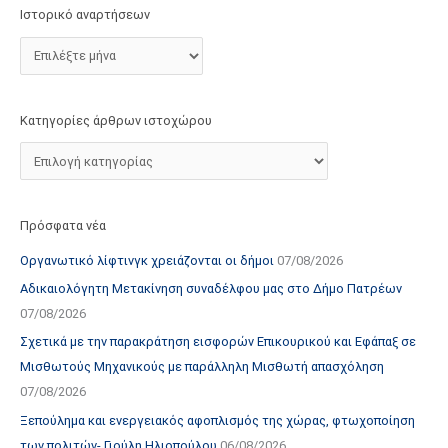
τ
Ιστορικό αναρτήσεων
ο
χ
ώ
ρ
Κατηγορίες άρθρων ιστοχώρου
ο
υ
Πρόσφατα νέα
Οργανωτικό λίφτινγκ χρειάζονται οι δήμοι
07/08/2026
Αδικαιολόγητη Μετακίνηση συναδέλφου μας στο Δήμο Πατρέων
07/08/2026
Σχετικά με την παρακράτηση εισφορών Επικουρικού και Εφάπαξ σε
Μισθωτούς Μηχανικούς με παράλληλη Μισθωτή απασχόληση
07/08/2026
Ξεπούλημα και ενεργειακός αφοπλισμός της χώρας, φτωχοποίηση
των πολιτών- Γιούλη Ηλιοπούλου
06/08/2026