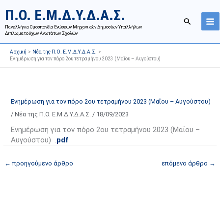
Μετάβαση
Ι
Κ
Π.Ο. Ε.Μ.Δ.Υ.Δ.Α.Σ.
στο
σ
α
Αναζήτησ
περιεχόμενο
Πανελλήνια Ομοσπονδία Ενώσεων Μηχανικών Δημοσίων Υπαλλήλων
τ
τ
Διπλωματούχων Ανωτάτων Σχολών
ο
η
Αρχική
Νέα της Π.Ο. Ε.Μ.Δ.Υ.Δ.Α.Σ.
ρ
γ
Ενημέρωση για τον πόρο 2ου τετραμήνου 2023 (Μαΐου – Αυγούστου)
ι
ο
κ
ρ
ό
ί
Ενημέρωση για τον πόρο 2ου τετραμήνου 2023 (Μαΐου – Αυγούστου)
α
ε
/
Νέα της Π.Ο. Ε.Μ.Δ.Υ.Δ.Α.Σ.
/
18/09/2023
ν
ς
α
ά
Ενημέρωση για τον πόρο 2ου τετραμήνου 2023 (Μαΐου –
Αυγούστου) .
pdf
ρ
ρ
τ
θ
←
προηγούμενο άρθρο
επόμενο άρθρο
→
ή
ρ
σ
ω
ε
ν
ω
ι
ν
σ