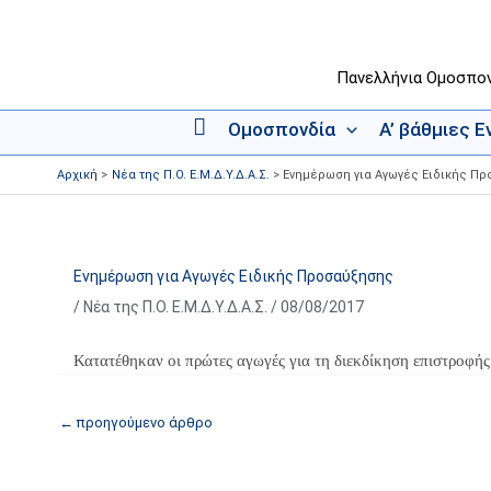
Μετάβαση
στο
περιεχόμενο
Πανελλήνια Ομοσπο
Ομοσπονδία
Α’ βάθμιες 
Α
ρ
Αρχική
Νέα της Π.Ο. Ε.Μ.Δ.Υ.Δ.Α.Σ.
Ενημέρωση για Αγωγές Ειδικής Π
χ
ι
κ
ή
Ενημέρωση για Αγωγές Ειδικής Προσαύξησης
/
Νέα της Π.Ο. Ε.Μ.Δ.Υ.Δ.Α.Σ.
/
08/08/2017
Κατατέθηκαν οι πρώτες αγωγές για τη διεκδίκηση επιστροφή
←
προηγούμενο άρθρο