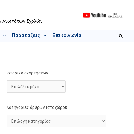
ων Ανωτάτων Σχολών
Παρατάξεις
Επικοινωνία
Αναζήτ
Ιστορικό αναρτήσεων
Ι
Κ
σ
α
τ
τ
ο
η
ρ
γ
Κατηγορίες άρθρων ιστοχώρου
ι
ο
κ
ρ
ό
ί