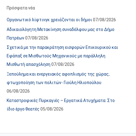
α
ε
Πρόσφατα νέα
ν
ς
Οργανωτικό λίφτινγκ χρειάζονται οι δήμοι
07/08/2026
α
ά
Αδικαιολόγητη Μετακίνηση συναδέλφου μας στο Δήμο
ρ
ρ
Πατρέων
07/08/2026
τ
θ
Σχετικά με την παρακράτηση εισφορών Επικουρικού και
ή
ρ
Εφάπαξ σε Μισθωτούς Μηχανικούς με παράλληλη
σ
ω
Μισθωτή απασχόληση
07/08/2026
ε
ν
Ξεπούλημα και ενεργειακός αφοπλισμός της χώρας,
ω
ι
φτωχοποίηση των πολιτών- Γιούλη Ηλιοπούλου
ν
σ
06/08/2026
τ
ο
Καταστροφικές Πυρκαγιές – Εργατικά Ατυχήματα: Στο
χ
ίδιο έργο θεατές
05/08/2026
ώ
ρ
ο