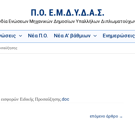
Π.Ο. Ε.Μ.Δ.Υ.Δ.Α.Σ.
νδία Ενώσεων Μηχανικών Δημοσίων Υπαλλήλων Διπλωματούχ
Ενώσεις
Νέα Π.Ο.
Νέα Α’ βάθμιων
Ενημερώσεις
ροσαύξησης
.doc
ς εισφορών Ειδικής Προσαύξησης
επόμενο άρθρο
→