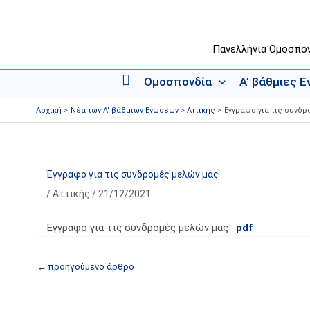
Μετάβαση
στο
περιεχόμενο
Πανελλήνια Ομοσπο
Ομοσπονδία
Α’ βάθμιες 
Α
ρ
Αρχική
Νέα των Α' βάθμιων Ενώσεων
Αττικής
Έγγραφο για τις συνδ
χ
ι
κ
ή
Έγγραφο για τις συνδρομές μελών μας
/
Αττικής
/
21/12/2021
Έγγραφο για τις συνδρομές μελών μας .
pdf
←
προηγούμενο άρθρο