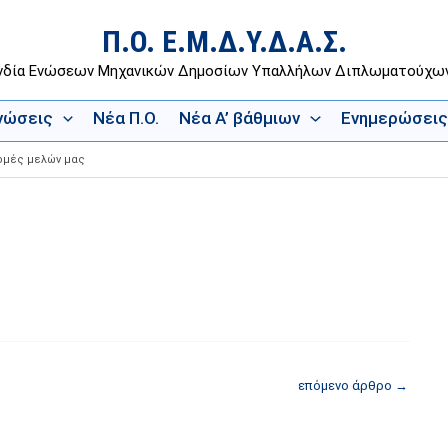
Π.Ο. Ε.Μ.Δ.Υ.Δ.Α.Σ.
νδία Ενώσεων Μηχανικών Δημοσίων Υπαλλήλων Διπλωματούχ
Ενώσεις
Νέα Π.Ο.
Νέα Α’ βάθμιων
Ενημερώσεις
ρομές μελών μας
επόμενο άρθρο
→