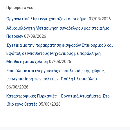
α
ε
Πρόσφατα νέα
ν
ς
Οργανωτικό λίφτινγκ χρειάζονται οι δήμοι
07/08/2026
α
ά
Αδικαιολόγητη Μετακίνηση συναδέλφου μας στο Δήμο
ρ
ρ
Πατρέων
07/08/2026
τ
θ
Σχετικά με την παρακράτηση εισφορών Επικουρικού και
ή
ρ
Εφάπαξ σε Μισθωτούς Μηχανικούς με παράλληλη
σ
ω
Μισθωτή απασχόληση
07/08/2026
ε
ν
Ξεπούλημα και ενεργειακός αφοπλισμός της χώρας,
ω
ι
φτωχοποίηση των πολιτών- Γιούλη Ηλιοπούλου
ν
σ
06/08/2026
τ
ο
Καταστροφικές Πυρκαγιές – Εργατικά Ατυχήματα: Στο
χ
ίδιο έργο θεατές
05/08/2026
ώ
ρ
ο