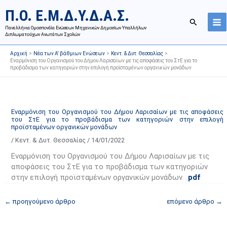
Μετάβαση
Ι
Κ
Π.Ο. Ε.Μ.Δ.Υ.Δ.Α.Σ.
στο
σ
α
Αναζήτησ
περιεχόμενο
Πανελλήνια Ομοσπονδία Ενώσεων Μηχανικών Δημοσίων Υπαλλήλων
τ
τ
Διπλωματούχων Ανωτάτων Σχολών
ο
η
Αρχική
Νέα των Α' βάθμιων Ενώσεων
Κεντ. & Δυτ. Θεσσαλίας
ρ
γ
Εναρμόνιση του Οργανισμού του Δήμου Λαρισαίων με τις αποφάσεις του ΣτΕ για το
προβάδισμα των κατηγοριών στην επιλογή προϊσταμένων οργανικών μονάδων
ι
ο
κ
ρ
ό
ί
α
ε
Εναρμόνιση του Οργανισμού του Δήμου Λαρισαίων με τις αποφάσεις
του ΣτΕ για το προβάδισμα των κατηγοριών στην επιλογή
ν
ς
προϊσταμένων οργανικών μονάδων
α
ά
/
Κεντ. & Δυτ. Θεσσαλίας
/
14/01/2022
ρ
ρ
Εναρμόνιση του Οργανισμού του Δήμου Λαρισαίων με τις
τ
θ
αποφάσεις του ΣτΕ για το προβάδισμα των κατηγοριών
ή
ρ
στην επιλογή προϊσταμένων οργανικών μονάδων .
pdf
σ
ω
ε
ν
←
προηγούμενο άρθρο
επόμενο άρθρο
→
ω
ι
ν
σ