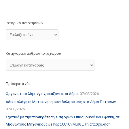
τ
ο
χ
Ιστορικό αναρτήσεων
ώ
ρ
ο
υ
Κατηγορίες άρθρων ιστοχώρου
Πρόσφατα νέα
Οργανωτικό λίφτινγκ χρειάζονται οι δήμοι
07/08/2026
Αδικαιολόγητη Μετακίνηση συναδέλφου μας στο Δήμο Πατρέων
07/08/2026
Σχετικά με την παρακράτηση εισφορών Επικουρικού και Εφάπαξ σε
Μισθωτούς Μηχανικούς με παράλληλη Μισθωτή απασχόληση