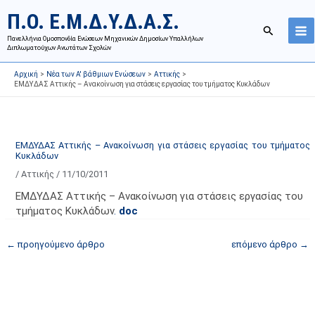
Μετάβαση
Ι
Κ
Π.Ο. Ε.Μ.Δ.Υ.Δ.Α.Σ.
στο
σ
α
Αναζήτησ
περιεχόμενο
Πανελλήνια Ομοσπονδία Ενώσεων Μηχανικών Δημοσίων Υπαλλήλων
τ
τ
Διπλωματούχων Ανωτάτων Σχολών
ο
η
Αρχική
Νέα των Α' βάθμιων Ενώσεων
Αττικής
ρ
γ
ΕΜΔΥΔΑΣ Αττικής – Ανακοίνωση για στάσεις εργασίας του τμήματος Κυκλάδων
ι
ο
κ
ρ
ό
ί
ΕΜΔΥΔΑΣ Αττικής – Ανακοίνωση για στάσεις εργασίας του τμήματος
α
ε
Κυκλάδων
ν
ς
/
Αττικής
/
11/10/2011
α
ά
ΕΜΔΥΔΑΣ Αττικής – Ανακοίνωση για στάσεις εργασίας του
ρ
ρ
τμήματος Κυκλάδων
.
doc
τ
θ
ή
ρ
←
προηγούμενο άρθρο
επόμενο άρθρο
→
σ
ω
ε
ν
ω
ι
ν
σ