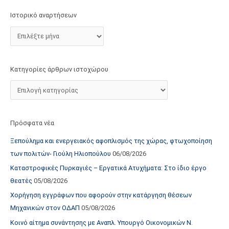
τ
Ιστορικό αναρτήσεων
ο
χ
ώ
ρ
Κατηγορίες άρθρων ιστοχώρου
ο
υ
Πρόσφατα νέα
Ξεπούλημα και ενεργειακός αφοπλισμός της χώρας, φτωχοποίηση
των πολιτών- Γιούλη Ηλιοπούλου
06/08/2026
Καταστροφικές Πυρκαγιές – Εργατικά Ατυχήματα: Στο ίδιο έργο
θεατές
05/08/2026
Χορήγηση εγγράφων που αφορούν στην κατάργηση θέσεων
Μηχανικών στον ΟΔΑΠ
05/08/2026
Κοινό αίτημα συνάντησης με Αναπλ. Υπουργό Οικονομικών Ν.