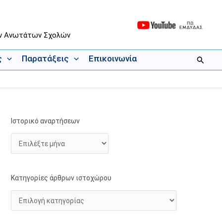
ων Ανωτάτων Σχολών
ς
Παρατάξεις
Επικοινωνία
Αναζήτ
Ιστορικό αναρτήσεων
Ι
Κ
σ
α
τ
τ
ο
η
ρ
γ
Κατηγορίες άρθρων ιστοχώρου
ι
ο
κ
ρ
ό
ί