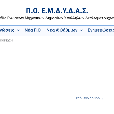
Π.Ο. Ε.Μ.Δ.Υ.Δ.Α.Σ.
νδία Ενώσεων Μηχανικών Δημοσίων Υπαλλήλων Διπλωματούχ
Ενώσεις
Νέα Π.Ο.
Νέα Α’ βάθμιων
Ενημερώσει
ΑΚΟΙΝΩΣΗ
επόμενο άρθρο
→