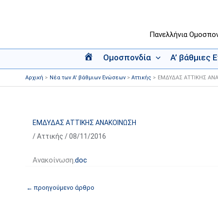
Μετάβαση
στο
περιεχόμενο
Πανελλήνια Ομοσπο
Ομοσπονδία
Α’ βάθμιες 
Α
ρ
Αρχική
Νέα των Α' βάθμιων Ενώσεων
Αττικής
ΕΜΔΥΔΑΣ ΑΤΤΙΚΗΣ ΑΝ
χ
ι
κ
ή
ΕΜΔΥΔΑΣ ΑΤΤΙΚΗΣ ΑΝΑΚΟΙΝΩΣΗ
/
Αττικής
/
08/11/2016
Ανακοίνωση
.doc
←
προηγούμενο άρθρο