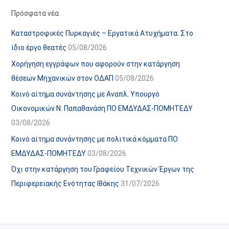
α
ε
Πρόσφατα νέα
ν
ς
Καταστροφικές Πυρκαγιές – Εργατικά Ατυχήματα: Στο
α
ά
ίδιο έργο θεατές
05/08/2026
ρ
ρ
Χορήγηση εγγράφων που αφορούν στην κατάργηση
τ
θ
θέσεων Μηχανικών στον ΟΔΑΠ
05/08/2026
ή
ρ
Κοινό αίτημα συνάντησης με Αναπλ. Υπουργό
σ
ω
Οικονομικών Ν. Παπαθανάση ΠΟ ΕΜΔΥΔΑΣ-ΠΟΜΗΤΕΔΥ
ε
ν
03/08/2026
ω
ι
Κοινό αίτημα συνάντησης με πολιτικά κόμματα ΠΟ
ν
σ
ΕΜΔΥΔΑΣ-ΠΟΜΗΤΕΔΥ
03/08/2026
τ
ο
Όχι στην κατάργηση του Γραφείου Τεχνικών Έργων της
χ
Περιφερειακής Ενότητας Ιθάκης
31/07/2026
ώ
ρ
ο