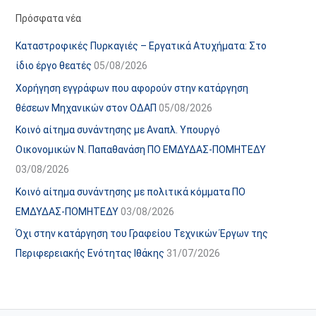
α
ε
Πρόσφατα νέα
ν
ς
Καταστροφικές Πυρκαγιές – Εργατικά Ατυχήματα: Στο
α
ά
ίδιο έργο θεατές
05/08/2026
ρ
ρ
Χορήγηση εγγράφων που αφορούν στην κατάργηση
τ
θ
θέσεων Μηχανικών στον ΟΔΑΠ
05/08/2026
ή
ρ
Κοινό αίτημα συνάντησης με Αναπλ. Υπουργό
σ
ω
Οικονομικών Ν. Παπαθανάση ΠΟ ΕΜΔΥΔΑΣ-ΠΟΜΗΤΕΔΥ
ε
ν
03/08/2026
ω
ι
Κοινό αίτημα συνάντησης με πολιτικά κόμματα ΠΟ
ν
σ
ΕΜΔΥΔΑΣ-ΠΟΜΗΤΕΔΥ
03/08/2026
τ
ο
Όχι στην κατάργηση του Γραφείου Τεχνικών Έργων της
χ
Περιφερειακής Ενότητας Ιθάκης
31/07/2026
ώ
ρ
ο