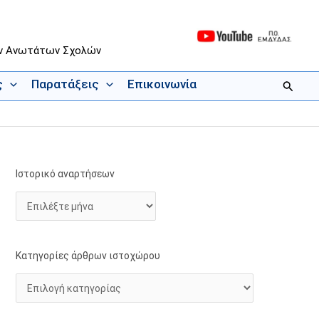
ων Ανωτάτων Σχολών
ς
Παρατάξεις
Επικοινωνία
Αναζήτ
Ιστορικό αναρτήσεων
Ι
Κ
σ
α
τ
τ
ο
η
ρ
γ
Κατηγορίες άρθρων ιστοχώρου
ι
ο
κ
ρ
ό
ί