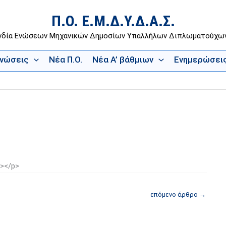
Π.Ο. Ε.Μ.Δ.Υ.Δ.Α.Σ.
νδία Ενώσεων Μηχανικών Δημοσίων Υπαλλήλων Διπλωματούχ
Ενώσεις
Νέα Π.Ο.
Νέα Α’ βάθμιων
Ενημερώσει
ς
g></p>
επόμενο άρθρο
→