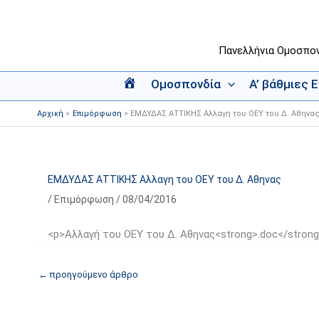
Μετάβαση
στο
περιεχόμενο
Πανελλήνια Ομοσπο
Ομοσπονδία
Α’ βάθμιες 
Α
ρ
Αρχική
Επιμόρφωση
ΕΜΔΥΔΑΣ ΑΤΤΙΚΗΣ Αλλαγη του ΟΕΥ του Δ. Αθηνα
χ
ι
κ
ή
ΕΜΔΥΔΑΣ ΑΤΤΙΚΗΣ Αλλαγη του ΟΕΥ του Δ. Αθηνας
/
Επιμόρφωση
/
08/04/2016
<p>Αλλαγή του ΟΕΥ του Δ. Αθηνας<strong>.doc</stron
←
προηγούμενο άρθρο