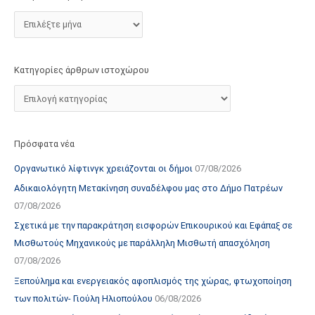
τ
ο
χ
ώ
Κατηγορίες άρθρων ιστοχώρου
ρ
ο
υ
Πρόσφατα νέα
Οργανωτικό λίφτινγκ χρειάζονται οι δήμοι
07/08/2026
Αδικαιολόγητη Μετακίνηση συναδέλφου μας στο Δήμο Πατρέων
07/08/2026
Σχετικά με την παρακράτηση εισφορών Επικουρικού και Εφάπαξ σε
Μισθωτούς Μηχανικούς με παράλληλη Μισθωτή απασχόληση
07/08/2026
Ξεπούλημα και ενεργειακός αφοπλισμός της χώρας, φτωχοποίηση
των πολιτών- Γιούλη Ηλιοπούλου
06/08/2026