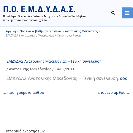
Μετάβαση
Ι
Κ
Π.Ο. Ε.Μ.Δ.Υ.Δ.Α.Σ.
στο
σ
α
Αναζήτησ
περιεχόμενο
Πανελλήνια Ομοσπονδία Ενώσεων Μηχανικών Δημοσίων Υπαλλήλων
τ
τ
Διπλωματούχων Ανωτάτων Σχολών
ο
η
Αρχική
Νέα των Α' βάθμιων Ενώσεων
Ανατολικής Μακεδονίας
ρ
γ
ΕΜΔΥΔΑΣ Ανατολικής Μακεδονίας – Γενική συνέλευση
ι
ο
κ
ρ
ό
ί
ΕΜΔΥΔΑΣ Ανατολικής Μακεδονίας – Γενική συνέλευση
α
ε
/
Ανατολικής Μακεδονίας
/
14/03/2011
ν
ς
α
ά
ΕΜΔΥΔΑΣ Ανατολικής Μακεδονίας – Γενική συνέλευση
. doc
ρ
ρ
←
προηγούμενο άρθρο
επόμενο άρθρο
→
τ
θ
ή
ρ
σ
ω
ε
ν
ω
ι
ν
σ
Ιστορικό αναρτήσεων