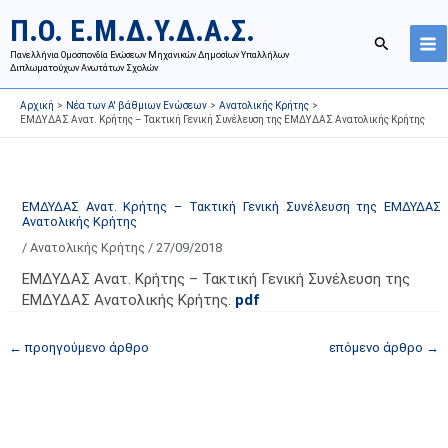
Μετάβαση
Ι
Κ
Π.Ο. Ε.Μ.Δ.Υ.Δ.Α.Σ.
στο
σ
α
Αναζήτησ
περιεχόμενο
Πανελλήνια Ομοσπονδία Ενώσεων Μηχανικών Δημοσίων Υπαλλήλων
τ
τ
Διπλωματούχων Ανωτάτων Σχολών
ο
η
Αρχική
Νέα των Α' βάθμιων Ενώσεων
Ανατολικής Κρήτης
ρ
γ
ΕΜΔΥΔΑΣ Ανατ. Κρήτης – Τακτική Γενική Συνέλευση της ΕΜΔΥΔΑΣ Ανατολικής Κρήτης
ι
ο
κ
ρ
ό
ί
ΕΜΔΥΔΑΣ Ανατ. Κρήτης – Τακτική Γενική Συνέλευση της ΕΜΔΥΔΑΣ
α
ε
Ανατολικής Κρήτης
ν
ς
/
Ανατολικής Κρήτης
/
27/09/2018
α
ά
ΕΜΔΥΔΑΣ Ανατ. Κρήτης – Τακτική Γενική Συνέλευση της
ρ
ρ
ΕΜΔΥΔΑΣ Ανατολικής Κρήτης.
pdf
τ
θ
ή
ρ
←
προηγούμενο άρθρο
επόμενο άρθρο
→
σ
ω
ε
ν
ω
ι
ν
σ