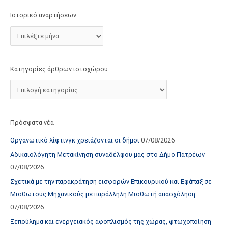
τ
Ιστορικό αναρτήσεων
ο
χ
ώ
ρ
Κατηγορίες άρθρων ιστοχώρου
ο
υ
Πρόσφατα νέα
Οργανωτικό λίφτινγκ χρειάζονται οι δήμοι
07/08/2026
Αδικαιολόγητη Μετακίνηση συναδέλφου μας στο Δήμο Πατρέων
07/08/2026
Σχετικά με την παρακράτηση εισφορών Επικουρικού και Εφάπαξ σε
Μισθωτούς Μηχανικούς με παράλληλη Μισθωτή απασχόληση
07/08/2026
Ξεπούλημα και ενεργειακός αφοπλισμός της χώρας, φτωχοποίηση