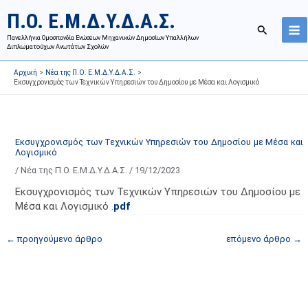
Μετάβαση
Ι
Κ
Π.Ο. Ε.Μ.Δ.Υ.Δ.Α.Σ.
στο
σ
α
Αναζήτησ
περιεχόμενο
Πανελλήνια Ομοσπονδία Ενώσεων Μηχανικών Δημοσίων Υπαλλήλων
τ
τ
Διπλωματούχων Ανωτάτων Σχολών
ο
η
Αρχική
Νέα της Π.Ο. Ε.Μ.Δ.Υ.Δ.Α.Σ.
ρ
γ
Εκσυγχρονισμός των Τεχνικών Υπηρεσιών του Δημοσίου με Μέσα και Λογισμικό
ι
ο
κ
ρ
ό
ί
Εκσυγχρονισμός των Τεχνικών Υπηρεσιών του Δημοσίου με Μέσα και
α
ε
Λογισμικό
ν
ς
/
Νέα της Π.Ο. Ε.Μ.Δ.Υ.Δ.Α.Σ.
/
19/12/2023
α
ά
Εκσυγχρονισμός των Τεχνικών Υπηρεσιών του Δημοσίου με
ρ
ρ
Μέσα και Λογισμικό .
pdf
τ
θ
ή
ρ
←
προηγούμενο άρθρο
επόμενο άρθρο
→
σ
ω
ε
ν
ω
ι
ν
σ