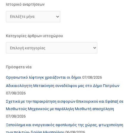
τ
Ιστορικό αναρτήσεων
ο
χ
ώ
ρ
Κατηγορίες άρθρων ιστοχώρου
ο
υ
Πρόσφατα νέα
Οργανωτικό λίφτινγκ χρειάζονται οι δήμοι
07/08/2026
Αδικαιολόγητη Μετακίνηση συναδέλφου μας στο Δήμο Πατρέων
07/08/2026
Σχετικά με την παρακράτηση εισφορών Επικουρικού και Εφάπαξ σε
Μισθωτούς Μηχανικούς με παράλληλη Μισθωτή απασχόληση
07/08/2026
Ξεπούλημα και ενεργειακός αφοπλισμός της χώρας, φτωχοποίηση
των πολιτών- Γιούλη Ηλιοπούλου
06/08/2026