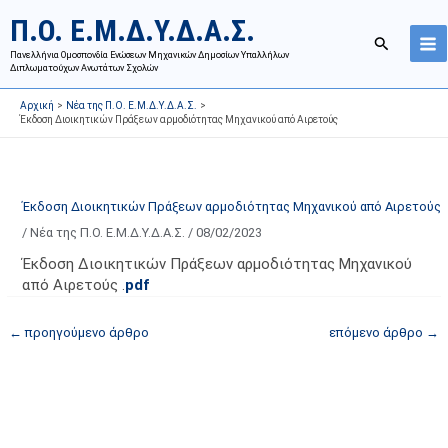
Μετάβαση
Ι
Κ
Π.Ο. Ε.Μ.Δ.Υ.Δ.Α.Σ.
στο
σ
α
Αναζήτησ
περιεχόμενο
Πανελλήνια Ομοσπονδία Ενώσεων Μηχανικών Δημοσίων Υπαλλήλων
τ
τ
Διπλωματούχων Ανωτάτων Σχολών
ο
η
Αρχική
Νέα της Π.Ο. Ε.Μ.Δ.Υ.Δ.Α.Σ.
ρ
γ
Έκδοση Διοικητικών Πράξεων αρμοδιότητας Μηχανικού από Αιρετούς
ι
ο
κ
ρ
ό
ί
Έκδοση Διοικητικών Πράξεων αρμοδιότητας Μηχανικού από Αιρετούς
α
ε
/
Νέα της Π.Ο. Ε.Μ.Δ.Υ.Δ.Α.Σ.
/
08/02/2023
ν
ς
α
ά
Έκδοση Διοικητικών Πράξεων αρμοδιότητας Μηχανικού
από Αιρετούς .
pdf
ρ
ρ
τ
θ
←
προηγούμενο άρθρο
επόμενο άρθρο
→
ή
ρ
σ
ω
ε
ν
ω
ι
ν
σ