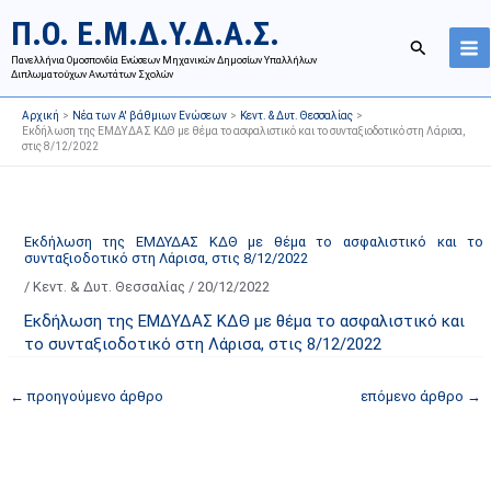
Μετάβαση
Ι
Κ
Π.Ο. Ε.Μ.Δ.Υ.Δ.Α.Σ.
στο
σ
α
Αναζήτησ
περιεχόμενο
Πανελλήνια Ομοσπονδία Ενώσεων Μηχανικών Δημοσίων Υπαλλήλων
τ
τ
Διπλωματούχων Ανωτάτων Σχολών
ο
η
Αρχική
Νέα των Α' βάθμιων Ενώσεων
Κεντ. & Δυτ. Θεσσαλίας
ρ
γ
Εκδήλωση της ΕΜΔΥΔΑΣ ΚΔΘ με θέμα το ασφαλιστικό και το συνταξιοδοτικό στη Λάρισα,
στις 8/12/2022
ι
ο
κ
ρ
ό
ί
α
ε
Εκδήλωση της ΕΜΔΥΔΑΣ ΚΔΘ με θέμα το ασφαλιστικό και το
συνταξιοδοτικό στη Λάρισα, στις 8/12/2022
ν
ς
/
Κεντ. & Δυτ. Θεσσαλίας
/
20/12/2022
α
ά
ρ
ρ
Εκδήλωση της ΕΜΔΥΔΑΣ ΚΔΘ με θέμα το ασφαλιστικό και
τ
θ
το συνταξιοδοτικό στη Λάρισα, στις 8/12/2022
ή
ρ
←
προηγούμενο άρθρο
επόμενο άρθρο
→
σ
ω
ε
ν
ω
ι
ν
σ