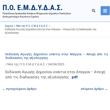
Μετάβαση
Ι
Κ
Π.Ο. Ε.Μ.Δ.Υ.Δ.Α.Σ.
στο
σ
α
Αναζήτησ
περιεχόμενο
Πανελλήνια Ομοσπονδία Ενώσεων Μηχανικών Δημοσίων Υπαλλήλων
τ
τ
Διπλωματούχων Ανωτάτων Σχολών
ο
η
Αρχική
Νέα της Π.Ο. Ε.Μ.Δ.Υ.Δ.Α.Σ.
ρ
γ
Εκδίκαση Αγωγής Δημοσίου ενάντια στην Απεργία – Αποχή από τις διαδικασίες της
αξιολόγησης.
ι
ο
κ
ρ
ό
ί
α
ε
Εκδίκαση Αγωγής Δημοσίου ενάντια στην Απεργία – Αποχή από τις
διαδικασίες της αξιολόγησης.
ν
ς
/
Νέα της Π.Ο. Ε.Μ.Δ.Υ.Δ.Α.Σ.
/
04/04/2023
α
ά
ρ
ρ
Εκδίκαση Αγωγής Δημοσίου ενάντια στην Απεργία – Αποχή
τ
θ
από τις διαδικασίες της αξιολόγησης.
pdf
ή
ρ
←
προηγούμενο άρθρο
επόμενο άρθρο
→
σ
ω
ε
ν
ω
ι
ν
σ