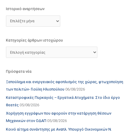
τ
Ιστορικό αναρτήσεων
ο
χ
ώ
ρ
Κατηγορίες άρθρων ιστοχώρου
ο
υ
Πρόσφατα νέα
Ξεπούλημα και ενεργειακός αφοπλισμός της χώρας, φτωχοποίηση
των πολιτών- Γιούλη Ηλιοπούλου
06/08/2026
Καταστροφικές Πυρκαγιές – Εργατικά Ατυχήματα: Στο ίδιο έργο
θεατές
05/08/2026
Χορήγηση εγγράφων που αφορούν στην κατάργηση θέσεων
Μηχανικών στον ΟΔΑΠ
05/08/2026
Κοινό αίτημα συνάντησης με Αναπλ. Υπουργό Οικονομικών Ν.