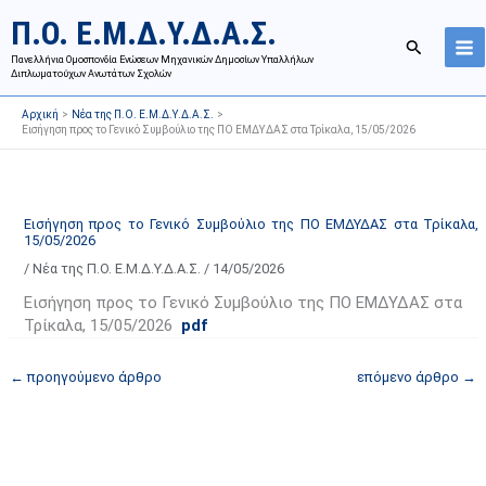
Μετάβαση
Ι
Κ
Π.Ο. Ε.Μ.Δ.Υ.Δ.Α.Σ.
στο
σ
α
Αναζήτησ
περιεχόμενο
Πανελλήνια Ομοσπονδία Ενώσεων Μηχανικών Δημοσίων Υπαλλήλων
τ
τ
Διπλωματούχων Ανωτάτων Σχολών
ο
η
Αρχική
Νέα της Π.Ο. Ε.Μ.Δ.Υ.Δ.Α.Σ.
ρ
γ
Εισήγηση προς το Γενικό Συμβούλιο της ΠΟ ΕΜΔΥΔΑΣ στα Τρίκαλα, 15/05/2026
ι
ο
κ
ρ
ό
ί
Εισήγηση προς το Γενικό Συμβούλιο της ΠΟ ΕΜΔΥΔΑΣ στα Τρίκαλα,
α
ε
15/05/2026
ν
ς
/
Νέα της Π.Ο. Ε.Μ.Δ.Υ.Δ.Α.Σ.
/
14/05/2026
α
ά
Εισήγηση προς το Γενικό Συμβούλιο της ΠΟ ΕΜΔΥΔΑΣ στα
ρ
ρ
Τρίκαλα, 15/05/2026
pdf
τ
θ
ή
ρ
←
προηγούμενο άρθρο
επόμενο άρθρο
→
σ
ω
ε
ν
ω
ι
ν
σ