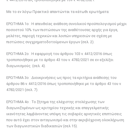
τ
ο
Με το εν λόγω Πρακτικό απαντώνται τα κάτωθι ερωτήματα:
χ
ΕΡΩΤΗΜΑ 1ο : Η απευθείας ανάθεση συνολικού προϋπολογισμού μέχρι
ώ
ποσοστού 10% των πιστώσεων της αναθέτουσας αρχής για έργα,
ρ
μελέτες, παροχή τεχνικών και λοιπών υπηρεσιών σε σχέση με
ο
πιστώσεις συγχρηματοδοτούμενων έργων (σελ. 2).
υ
ΕΡΩΤΗΜΑ 2ο : Η εφαρμογή του άρθρου 103 ν. 4412/2016 όπως
τροποποιήθηκε με το άρθρο 43 του ν. 4782/2021 σε εν εξελίξει
διαγωνισμούς. (σελ. 4).
ΕΡΩΤΗΜΑ 3ο : Διευκρινήσεις ως προς τα κριτήρια ανάθεσης του
άρθρου 86 ν. 4412/2016 όπως τροποποιήθηκε με το άρθρο 43 του ν.
4782/2021 (σελ. 7).
ΕΡΩΤΗΜΑ 4ο : Το ζήτημα της ελάχιστης στελέχωσης των
διαγωνιζομένων ως κριτηρίου τεχνικής και επαγγελματικής
ικανότητας λαμβάνοντας υπόψη τις σοβαρές αρνητικές επιπτώσεις
που αυτό έχει στον ανταγωνισμό και στην ακριβόχρονη ολοκλήρωση
των διαγωνιστικών διαδικασιών (σελ 15).