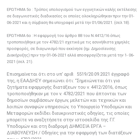
ΕΡΩΤΗΜΑ 5ο : Τρόπος υπολογισμού των εγγυητικών καλής εκτέλεσης
σε διαγωνιστικές διαδικασίες οι οποίες ολοκληρώθηκαν πριν την 01-
06-2021 και η σύμβαση θα υπογραφεί μετά την 01/06/2021. (σελ 18).
ΕΡΩΤΗΜΑ 6ο : Η εφαρμογή του άρθρο 88 του Ν.4412/16 όπως
τροποποιήθηκε με τον 4782/21 σχετικά με τις ασυνήθιστα χαμηλές
προσφορές, σε διαγωνισμό που εκκίνησε (ημ. Δημοσίευσης
Διακήρυξης) πριν την 01-06-2021 αλλά αποσφραγίζεται μετά την 1- 06-
2021 (σελ. 21).
Επισημαίνεται ότι στο υπ’ αριθ. 5519/20.09.2021 έγγραφό
της, η ΕΑΑΔΗΣΥ σημειώνει ότι: “Σημειώνεται ότι για
ζητήματα εφαρμογής διατάξεων του ν. 4412/2016, όπως
τροποποιήθηκαν με τον ν. 4782/2021 που άπτονται των
δημοσίων συμβάσεων έργων, μελετών και τεχνικών και
λοιπών συναφών υπηρεσιών, το Υπουργείο Υποδομών και
Μεταφορών εκδίδει διευκρινιστικές οδηγίες, τις οποίες
μπορείτε να αναζητήσετε στην ιστοσελίδα της Γ.Γ.
Υποδομών και στη διαδρομή ΔΗΜΟΣΙΑ ΕΡΓΑ –
ΔΙΑΒΟΥΛΕΥΣΗ / Οδηγίες για την εφαρμογή των διατάξεων