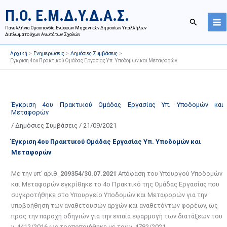
Μετάβαση
Ι
Κ
Π.Ο. Ε.Μ.Δ.Υ.Δ.Α.Σ.
στο
σ
α
Αναζήτησ
περιεχόμενο
Πανελλήνια Ομοσπονδία Ενώσεων Μηχανικών Δημοσίων Υπαλλήλων
τ
τ
Διπλωματούχων Ανωτάτων Σχολών
ο
η
Αρχική
Ενημερώσεις
Δημόσιες Συμβάσεις
ρ
γ
Έγκριση 4ου Πρακτικού Ομάδας Εργασίας Υπ. Υποδομών και Μεταφορών
ι
ο
κ
ρ
ό
ί
Έγκριση 4ου Πρακτικού Ομάδας Εργασίας Υπ. Υποδομών και
α
ε
Μεταφορών
ν
ς
/
Δημόσιες Συμβάσεις
/
21/09/2021
α
ά
Έγκριση 4ου Πρακτικού Ομάδας Εργασίας Υπ. Υποδομών και
ρ
ρ
Μεταφορών
τ
θ
ή
ρ
Με την υπ΄ αριθ.
209354/30.07.2021
Απόφαση του Υπουργού Υποδομών
σ
ω
και Μεταφορών εγκρίθηκε το 4ο Πρακτικό της Ομάδας Εργασίας που
συγκροτήθηκε στο Υπουργείο Υποδομών και Μεταφορών για την
ε
ν
υποβοήθηση των αναθετουσών αρχών και αναθετόντων φορέων, ως
ω
ι
προς την παροχή οδηγιών για την ενιαία εφαρμογή των διατάξεων του
ν
σ
ν. 4412/2016 ως τροποποιήθηκε με τον ν. 4782/2021.