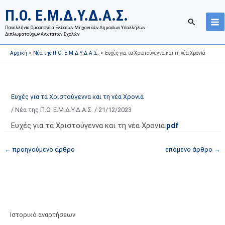
Μετάβαση
Ι
Κ
Π.Ο. Ε.Μ.Δ.Υ.Δ.Α.Σ.
στο
σ
α
Αναζήτησ
περιεχόμενο
Πανελλήνια Ομοσπονδία Ενώσεων Μηχανικών Δημοσίων Υπαλλήλων
τ
τ
Διπλωματούχων Ανωτάτων Σχολών
ο
η
Αρχική
Νέα της Π.Ο. Ε.Μ.Δ.Υ.Δ.Α.Σ.
Ευχές για τα Χριστούγεννα και τη νέα Χρονιά
ρ
γ
ι
ο
κ
ρ
ό
ί
Ευχές για τα Χριστούγεννα και τη νέα Χρονιά
α
ε
/
Νέα της Π.Ο. Ε.Μ.Δ.Υ.Δ.Α.Σ.
/
21/12/2023
ν
ς
Ευχές για τα Χριστούγεννα και τη νέα Χρονιά.
pdf
α
ά
ρ
ρ
←
προηγούμενο άρθρο
επόμενο άρθρο
→
τ
θ
ή
ρ
σ
ω
ε
ν
ω
ι
Ιστορικό αναρτήσεων
ν
σ