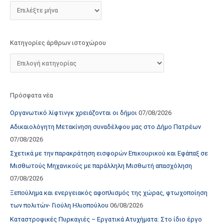
τ
ο
χ
Κατηγορίες άρθρων ιστοχώρου
ώ
ρ
ο
υ
Πρόσφατα νέα
Οργανωτικό λίφτινγκ χρειάζονται οι δήμοι
07/08/2026
Αδικαιολόγητη Μετακίνηση συναδέλφου μας στο Δήμο Πατρέων
07/08/2026
Σχετικά με την παρακράτηση εισφορών Επικουρικού και Εφάπαξ σε
Μισθωτούς Μηχανικούς με παράλληλη Μισθωτή απασχόληση
07/08/2026
Ξεπούλημα και ενεργειακός αφοπλισμός της χώρας, φτωχοποίηση
των πολιτών- Γιούλη Ηλιοπούλου
06/08/2026
Καταστροφικές Πυρκαγιές – Εργατικά Ατυχήματα: Στο ίδιο έργο