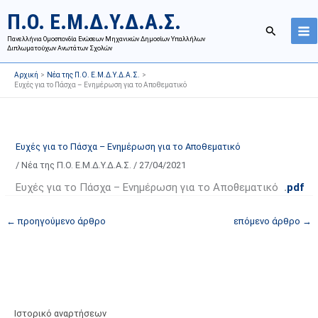
Μετάβαση
Ι
Κ
Π.Ο. Ε.Μ.Δ.Υ.Δ.Α.Σ.
στο
σ
α
Αναζήτησ
περιεχόμενο
Πανελλήνια Ομοσπονδία Ενώσεων Μηχανικών Δημοσίων Υπαλλήλων
τ
τ
Διπλωματούχων Ανωτάτων Σχολών
ο
η
Αρχική
Νέα της Π.Ο. Ε.Μ.Δ.Υ.Δ.Α.Σ.
ρ
γ
Ευχές για το Πάσχα – Ενημέρωση για το Αποθεματικό
ι
ο
κ
ρ
ό
ί
Ευχές για το Πάσχα – Ενημέρωση για το Αποθεματικό
α
ε
/
Νέα της Π.Ο. Ε.Μ.Δ.Υ.Δ.Α.Σ.
/
27/04/2021
ν
ς
α
ά
Ευχές για το Πάσχα – Ενημέρωση για το Αποθεματικό
.
pdf
ρ
ρ
←
προηγούμενο άρθρο
επόμενο άρθρο
→
τ
θ
ή
ρ
σ
ω
ε
ν
ω
ι
ν
σ
Ιστορικό αναρτήσεων