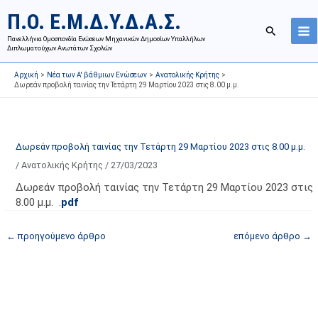
Μετάβαση
Ι
Κ
Π.Ο. Ε.Μ.Δ.Υ.Δ.Α.Σ.
στο
σ
α
Αναζήτησ
περιεχόμενο
Πανελλήνια Ομοσπονδία Ενώσεων Μηχανικών Δημοσίων Υπαλλήλων
τ
τ
Διπλωματούχων Ανωτάτων Σχολών
ο
η
Αρχική
Νέα των Α' βάθμιων Ενώσεων
Ανατολικής Κρήτης
ρ
γ
Δωρεάν προβολή ταινίας την Τετάρτη 29 Μαρτίου 2023 στις 8.00 μ.μ.
ι
ο
κ
ρ
ό
ί
Δωρεάν προβολή ταινίας την Τετάρτη 29 Μαρτίου 2023 στις 8.00 μ.μ.
α
ε
/
Ανατολικής Κρήτης
/
27/03/2023
ν
ς
α
ά
Δωρεάν προβολή ταινίας την Τετάρτη 29 Μαρτίου 2023 στις
8.00 μ.μ. .
pdf
ρ
ρ
τ
θ
←
προηγούμενο άρθρο
επόμενο άρθρο
→
ή
ρ
σ
ω
ε
ν
ω
ι
ν
σ