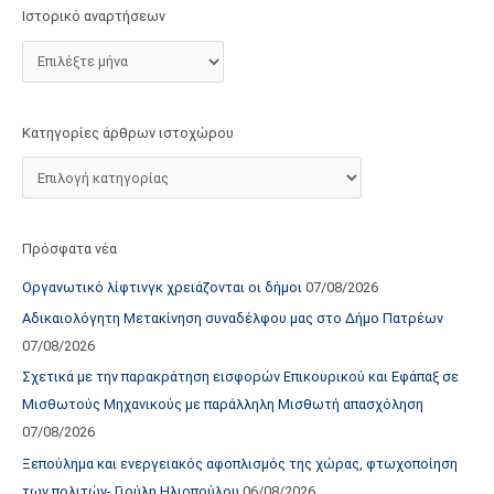
τ
Ιστορικό αναρτήσεων
ο
χ
ώ
ρ
Κατηγορίες άρθρων ιστοχώρου
ο
υ
Πρόσφατα νέα
Οργανωτικό λίφτινγκ χρειάζονται οι δήμοι
07/08/2026
Αδικαιολόγητη Μετακίνηση συναδέλφου μας στο Δήμο Πατρέων
07/08/2026
Σχετικά με την παρακράτηση εισφορών Επικουρικού και Εφάπαξ σε
Μισθωτούς Μηχανικούς με παράλληλη Μισθωτή απασχόληση
07/08/2026
Ξεπούλημα και ενεργειακός αφοπλισμός της χώρας, φτωχοποίηση
των πολιτών- Γιούλη Ηλιοπούλου
06/08/2026