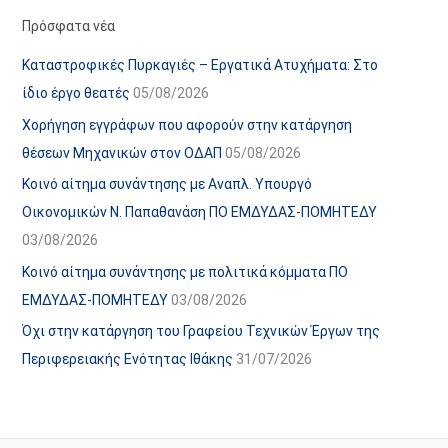
α
ε
Πρόσφατα νέα
ν
ς
Καταστροφικές Πυρκαγιές – Εργατικά Ατυχήματα: Στο
α
ά
ίδιο έργο θεατές
05/08/2026
ρ
ρ
Χορήγηση εγγράφων που αφορούν στην κατάργηση
τ
θ
θέσεων Μηχανικών στον ΟΔΑΠ
05/08/2026
ή
ρ
Κοινό αίτημα συνάντησης με Αναπλ. Υπουργό
σ
ω
Οικονομικών Ν. Παπαθανάση ΠΟ ΕΜΔΥΔΑΣ-ΠΟΜΗΤΕΔΥ
ε
ν
03/08/2026
ω
ι
Κοινό αίτημα συνάντησης με πολιτικά κόμματα ΠΟ
ν
σ
ΕΜΔΥΔΑΣ-ΠΟΜΗΤΕΔΥ
03/08/2026
τ
ο
Όχι στην κατάργηση του Γραφείου Τεχνικών Έργων της
χ
Περιφερειακής Ενότητας Ιθάκης
31/07/2026
ώ
ρ
ο