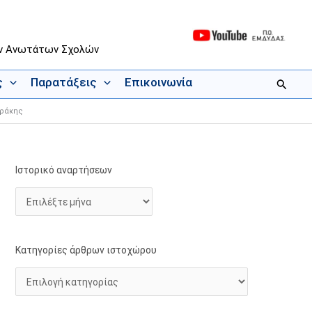
ων Ανωτάτων Σχολών
ς
Παρατάξεις
Επικοινωνία
Αναζήτ
Θράκης
Ιστορικό αναρτήσεων
Ι
Κ
σ
α
τ
τ
ο
η
ρ
γ
Κατηγορίες άρθρων ιστοχώρου
ι
ο
κ
ρ
ό
ί