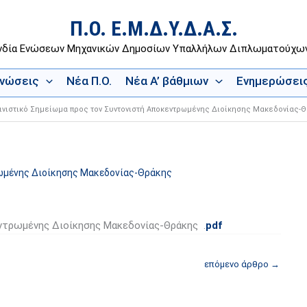
Π.Ο. Ε.Μ.Δ.Υ.Δ.Α.Σ.
νδία Ενώσεων Μηχανικών Δημοσίων Υπαλλήλων Διπλωματούχ
Ενώσεις
Νέα Π.Ο.
Νέα Α’ βάθμιων
Ενημερώσει
ινιστικό Σημείωμα προς τον Συντονιστή Αποκεντρωμένης Διοίκησης Μακεδονίας-
ρωμένης Διοίκησης Μακεδονίας-Θράκης
ντρωμένης Διοίκησης Μακεδονίας-Θράκης .
pdf
επόμενο άρθρο
→