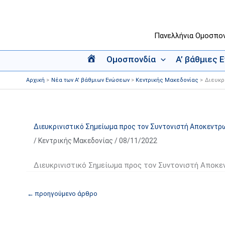
Μετάβαση
στο
περιεχόμενο
Πανελλήνια Ομοσπο
Ομοσπονδία
Α’ βάθμιες 
Α
ρ
Αρχική
Νέα των Α' βάθμιων Ενώσεων
Κεντρικής Μακεδονίας
Διευκρ
χ
ι
κ
ή
Διευκρινιστικό Σημείωμα προς τον Συντονιστή Αποκεντ
/
Κεντρικής Μακεδονίας
/
08/11/2022
Διευκρινιστικό Σημείωμα προς τον Συντονιστή Αποκε
←
προηγούμενο άρθρο