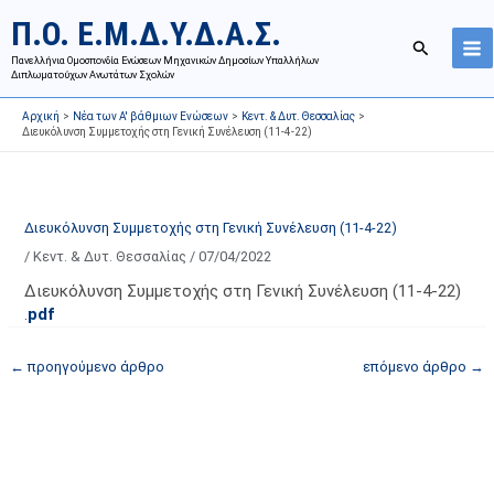
Μετάβαση
Ι
Κ
Π.Ο. Ε.Μ.Δ.Υ.Δ.Α.Σ.
στο
σ
α
Αναζήτησ
περιεχόμενο
Πανελλήνια Ομοσπονδία Ενώσεων Μηχανικών Δημοσίων Υπαλλήλων
τ
τ
Διπλωματούχων Ανωτάτων Σχολών
ο
η
Αρχική
Νέα των Α' βάθμιων Ενώσεων
Κεντ. & Δυτ. Θεσσαλίας
ρ
γ
Διευκόλυνση Συμμετοχής στη Γενική Συνέλευση (11-4-22)
ι
ο
κ
ρ
ό
ί
Διευκόλυνση Συμμετοχής στη Γενική Συνέλευση (11-4-22)
α
ε
/
Κεντ. & Δυτ. Θεσσαλίας
/
07/04/2022
ν
ς
α
ά
Διευκόλυνση Συμμετοχής στη Γενική Συνέλευση (11-4-22)
.
pdf
ρ
ρ
τ
θ
←
προηγούμενο άρθρο
επόμενο άρθρο
→
ή
ρ
σ
ω
ε
ν
ω
ι
ν
σ