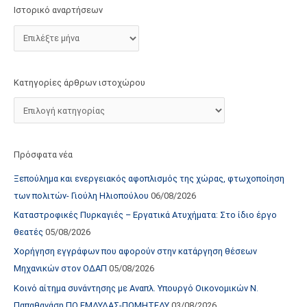
τ
Ιστορικό αναρτήσεων
ο
χ
ώ
ρ
Κατηγορίες άρθρων ιστοχώρου
ο
υ
Πρόσφατα νέα
Ξεπούλημα και ενεργειακός αφοπλισμός της χώρας, φτωχοποίηση
των πολιτών- Γιούλη Ηλιοπούλου
06/08/2026
Καταστροφικές Πυρκαγιές – Εργατικά Ατυχήματα: Στο ίδιο έργο
θεατές
05/08/2026
Χορήγηση εγγράφων που αφορούν στην κατάργηση θέσεων
Μηχανικών στον ΟΔΑΠ
05/08/2026
Κοινό αίτημα συνάντησης με Αναπλ. Υπουργό Οικονομικών Ν.
Παπαθανάση ΠΟ ΕΜΔΥΔΑΣ-ΠΟΜΗΤΕΔΥ
03/08/2026