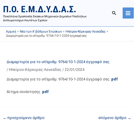
Μετάβαση
Ι
Κ
Π.Ο. Ε.Μ.Δ.Υ.Δ.Α.Σ.
στο
σ
α
Αναζήτησ
περιεχόμενο
Πανελλήνια Ομοσπονδία Ενώσεων Μηχανικών Δημοσίων Υπαλλήλων
τ
τ
Διπλωματούχων Ανωτάτων Σχολών
ο
η
Αρχική
Νέα των Α' βάθμιων Ενώσεων
Ηπείρου-Κέρκυρας-Λευκάδας
ρ
γ
Διαμαρτυρία για το υπ’αριθμ. 9764/10-1-2024 έγγραφό σας
ι
ο
κ
ρ
ό
ί
Διαμαρτυρία για το υπ’αριθμ. 9764/10-1-2024 έγγραφό σας
α
ε
/
Ηπείρου-Κέρκυρας-Λευκάδας
/
22/01/2024
ν
ς
α
ά
Διαμαρτυρία για το υπ’αριθμ. 9764/10-1-2024 έγγραφό σας .
pdf
ρ
ρ
Αίτημα συνάντησης .
pdf
τ
θ
ή
ρ
σ
ω
ε
ν
←
προηγούμενο άρθρο
επόμενο άρθρο
→
ω
ι
ν
σ