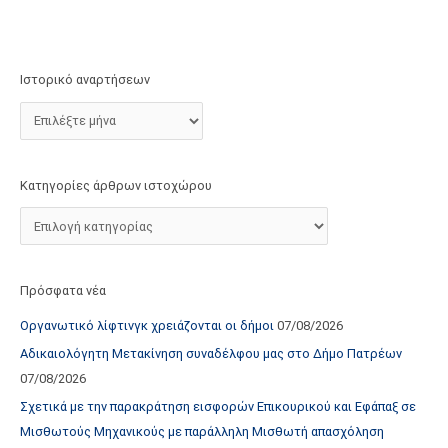
τ
ο
χ
Ιστορικό αναρτήσεων
ώ
ρ
ο
υ
Κατηγορίες άρθρων ιστοχώρου
Πρόσφατα νέα
Οργανωτικό λίφτινγκ χρειάζονται οι δήμοι
07/08/2026
Αδικαιολόγητη Μετακίνηση συναδέλφου μας στο Δήμο Πατρέων
07/08/2026
Σχετικά με την παρακράτηση εισφορών Επικουρικού και Εφάπαξ σε
Μισθωτούς Μηχανικούς με παράλληλη Μισθωτή απασχόληση