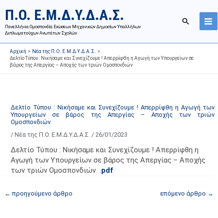
Μετάβαση
Ι
Κ
Π.Ο. Ε.Μ.Δ.Υ.Δ.Α.Σ.
στο
σ
α
Αναζήτησ
περιεχόμενο
Πανελλήνια Ομοσπονδία Ενώσεων Μηχανικών Δημοσίων Υπαλλήλων
τ
τ
Διπλωματούχων Ανωτάτων Σχολών
ο
η
Αρχική
Νέα της Π.Ο. Ε.Μ.Δ.Υ.Δ.Α.Σ.
ρ
γ
Δελτίο Τύπου : Νικήσαμε και Συνεχίζουμε ! Απερρίφθη η Αγωγή των Υπουργείων σε
βάρος της Απεργίας – Αποχής των τριών Ομοσπονδιών
ι
ο
κ
ρ
ό
ί
α
ε
Δελτίο Τύπου : Νικήσαμε και Συνεχίζουμε ! Απερρίφθη η Αγωγή των
Υπουργείων σε βάρος της Απεργίας – Αποχής των τριών
ν
ς
Ομοσπονδιών
α
ά
/
Νέα της Π.Ο. Ε.Μ.Δ.Υ.Δ.Α.Σ.
/
26/01/2023
ρ
ρ
Δελτίο Τύπου : Νικήσαμε και Συνεχίζουμε ! Απερρίφθη η
τ
θ
Αγωγή των Υπουργείων σε βάρος της Απεργίας – Αποχής
ή
ρ
των τριών Ομοσπονδιών .
pdf
σ
ω
ε
ν
←
προηγούμενο άρθρο
επόμενο άρθρο
→
ω
ι
ν
σ