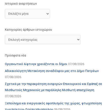
τ
Ιστορικό αναρτήσεων
ο
χ
ώ
ρ
Κατηγορίες άρθρων ιστοχώρου
ο
υ
Πρόσφατα νέα
Οργανωτικό λίφτινγκ χρειάζονται οι δήμοι
07/08/2026
Αδικαιολόγητη Μετακίνηση συναδέλφου μας στο Δήμο Πατρέων
07/08/2026
Σχετικά με την παρακράτηση εισφορών Επικουρικού και Εφάπαξ σε
Μισθωτούς Μηχανικούς με παράλληλη Μισθωτή απασχόληση
07/08/2026
Ξεπούλημα και ενεργειακός αφοπλισμός της χώρας, φτωχοποίηση
των πολιτών- Γιούλη Ηλιοπούλου
06/08/2026