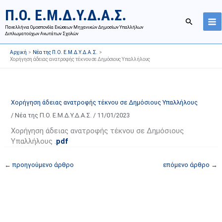
Μετάβαση
Ι
Κ
Π.Ο. Ε.Μ.Δ.Υ.Δ.Α.Σ.
στο
σ
α
Αναζήτησ
περιεχόμενο
Πανελλήνια Ομοσπονδία Ενώσεων Μηχανικών Δημοσίων Υπαλλήλων
τ
τ
Διπλωματούχων Ανωτάτων Σχολών
ο
η
Αρχική
Νέα της Π.Ο. Ε.Μ.Δ.Υ.Δ.Α.Σ.
ρ
γ
Χορήγηση άδειας ανατροφής τέκνου σε Δημόσιους Υπαλλήλους
ι
ο
κ
ρ
ό
ί
Χορήγηση άδειας ανατροφής τέκνου σε Δημόσιους Υπαλλήλους
α
ε
/
Νέα της Π.Ο. Ε.Μ.Δ.Υ.Δ.Α.Σ.
/
11/01/2023
ν
ς
α
ά
Χορήγηση άδειας ανατροφής τέκνου σε Δημόσιους
Υπαλλήλους .
pdf
ρ
ρ
τ
θ
←
προηγούμενο άρθρο
επόμενο άρθρο
→
ή
ρ
σ
ω
ε
ν
ω
ι
ν
σ