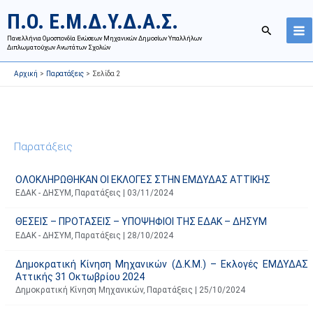
Μετάβαση
Ι
Κ
Π.Ο. Ε.Μ.Δ.Υ.Δ.Α.Σ.
στο
σ
α
Αναζήτησ
περιεχόμενο
Πανελλήνια Ομοσπονδία Ενώσεων Μηχανικών Δημοσίων Υπαλλήλων
τ
τ
Διπλωματούχων Ανωτάτων Σχολών
ο
η
Αρχική
Παρατάξεις
Σελίδα 2
ρ
γ
ι
ο
κ
ρ
ό
ί
Παρατάξεις
α
ε
ν
ς
ΟΛΟΚΛΗΡΩΘΗΚΑΝ ΟΙ ΕΚΛΟΓΕΣ ΣΤΗΝ ΕΜΔΥΔΑΣ ΑΤΤΙΚΗΣ
α
ά
ΕΔΑΚ - ΔΗΣΥΜ
,
Παρατάξεις
|
03/11/2024
ρ
ρ
τ
θ
ΘΕΣΕΙΣ – ΠΡΟΤΑΣΕΙΣ – ΥΠΟΨΗΦΙΟΙ ΤΗΣ ΕΔΑΚ – ΔΗΣΥΜ
ή
ρ
ΕΔΑΚ - ΔΗΣΥΜ
,
Παρατάξεις
|
28/10/2024
σ
ω
Δημοκρατική Κίνηση Μηχανικών (Δ.Κ.Μ.) – Εκλογές ΕΜΔΥΔΑΣ
ε
ν
Αττικής 31 Οκτωβρίου 2024
ω
ι
Δημοκρατική Κίνηση Μηχανικών
,
Παρατάξεις
|
25/10/2024
ν
σ