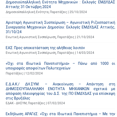
Δημοσιοϋπαλληλική Ενότητα Μηχανικών : Εκλογές ΕΜΔΥΔΑΣ
τ
Αττικής 31 Οκτώβρη 2024
ο
Δημοσιοϋπαλληλική Ενότητα
,
Παρατάξεις
|
25/10/2024
χ
Αριστερή Αγωνιστική Συσπείρωση – Αγωνιστική Ριζοσπαστική
ώ
Συνεργασία Μηχανικών Δημοσίου: Εκλογές ΕΜΔΥΔΑΣ Αττικής,
ρ
31/10/24
ο
Ενωτική Αγωνιστική Συσπείρωση
,
Παρατάξεις
|
21/10/2024
υ
ΕΑΣ: Προς αποκατάσταση της αλήθειας λοιπόν
Ενωτική Αγωνιστική Συσπείρωση
,
Παρατάξεις
|
14/03/2024
«Όχι στα Ιδιωτικά Πανεπιστήμια» – Πάνω από 1000 οι
υπογραφές αποφοίτων Πολυτεχνείων
Παρατάξεις
|
12/02/2024
Ε.Δ.Α.Κ./ ΔΗ.ΣΥΜ. – Ανακοίνωση – Απάντηση στη
ΔΗΜΟΣΙΟΥΠΑΛΛΗΛΙΚΗ ΕΝΟΤΗΤΑ ΜΗΧΑΝΙΚΩΝ σχετικά με
απόφαση πλειοψηφίας του Δ.Σ. της ΠΟ ΕΜΔΥΔΑΣ για επίσκεψη
στις Βρυξέλες
ΕΔΑΚ - ΔΗΣΥΜ
,
Παρατάξεις
|
07/02/2024
Εκδήλωση ΑΡΑΓέΣ: «Όχι στα Ιδιωτικά Πανεπιστήμια – Με την