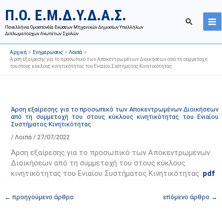
Μετάβαση
Ι
Κ
Π.Ο. Ε.Μ.Δ.Υ.Δ.Α.Σ.
στο
σ
α
Αναζήτησ
περιεχόμενο
Πανελλήνια Ομοσπονδία Ενώσεων Μηχανικών Δημοσίων Υπαλλήλων
τ
τ
Διπλωματούχων Ανωτάτων Σχολών
ο
η
Αρχική
Ενημερώσεις
Λοιπά
ρ
γ
Άρση εξαίρεσης για το προσωπικό των Αποκεντρωμένων Διοικήσεων από τη συμμετοχή
του στους κύκλους κινητικότητας του Ενιαίου Συστήματος Κινητικότητας
ι
ο
κ
ρ
ό
ί
α
ε
Άρση εξαίρεσης για το προσωπικό των Αποκεντρωμένων Διοικήσεων
από τη συμμετοχή του στους κύκλους κινητικότητας του Ενιαίου
ν
ς
Συστήματος Κινητικότητας
α
ά
/
Λοιπά
/
27/07/2022
ρ
ρ
Άρση εξαίρεσης για το προσωπικό των Αποκεντρωμένων
τ
θ
Διοικήσεων από τη συμμετοχή του στους κύκλους
ή
ρ
κινητικότητας του Ενιαίου Συστήματος Κινητικότητας .
pdf
σ
ω
ε
ν
←
προηγούμενο άρθρο
επόμενο άρθρο
→
ω
ι
ν
σ