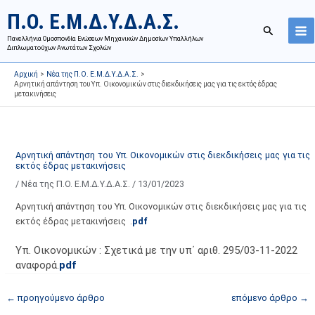
Μετάβαση
Ι
Κ
Π.Ο. Ε.Μ.Δ.Υ.Δ.Α.Σ.
στο
σ
α
Αναζήτησ
περιεχόμενο
Πανελλήνια Ομοσπονδία Ενώσεων Μηχανικών Δημοσίων Υπαλλήλων
τ
τ
Διπλωματούχων Ανωτάτων Σχολών
ο
η
Αρχική
Νέα της Π.Ο. Ε.Μ.Δ.Υ.Δ.Α.Σ.
ρ
γ
Αρνητική απάντηση του Υπ. Οικονομικών στις διεκδικήσεις μας για τις εκτός έδρας
μετακινήσεις
ι
ο
κ
ρ
ό
ί
α
ε
Αρνητική απάντηση του Υπ. Οικονομικών στις διεκδικήσεις μας για τις
εκτός έδρας μετακινήσεις
ν
ς
/
Νέα της Π.Ο. Ε.Μ.Δ.Υ.Δ.Α.Σ.
/
13/01/2023
α
ά
ρ
ρ
Αρνητική απάντηση του Υπ. Οικονομικών στις διεκδικήσεις μας για τις
τ
θ
εκτός έδρας μετακινήσεις .
pdf
ή
ρ
Υπ. Οικονομικών : Σχετικά με την υπ΄ αριθ. 295/03-11-2022
σ
ω
αναφορά.
pdf
ε
ν
ω
ι
←
προηγούμενο άρθρο
επόμενο άρθρο
→
ν
σ